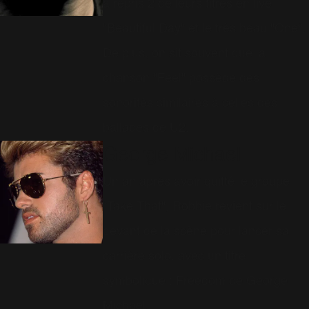
a repris 2 de leurs titres en live :
"Beautiful Day" et le très beau "One".
De plus, on sit souvent que la
chanson "Feel" possède des
sonorités similaires à celles des
ballades de U2.
George Michael
Un an après avoir quitté le groupe
"Take That", Robbie revient sur le
devant de la scène pour lancer sa
carrière solo, avec un titre
symbolique : Freedom de George
Michael.