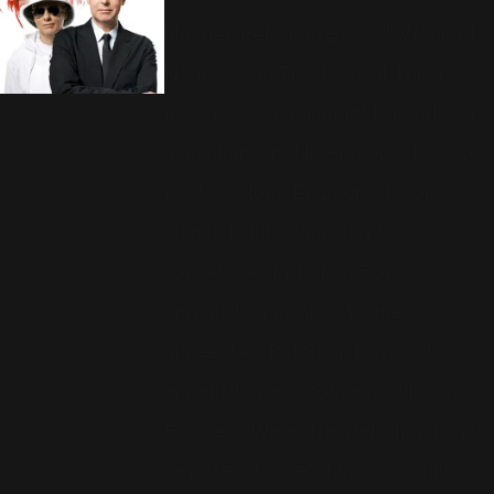
titre des Pet Shop Boys, "I Wouldn't
Normally Do This Kind Of Thing",
mais il les a également fait participer
à sa chanson "No Regrets". Mais ce
n'est pas tout. En 2006, Robbie a
chanté le titre "Jealousy" à un
concert des Pet Shop Boys
enregistré à la BBC. La même
année, Les Pet Shop Boys ont
enregistré deux nouveaux titres avec
Robbie : "We're The Pet Shop Boys"
(reprise) et "She's Madonna" (titre