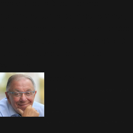
pas d'ailleurs à leur rendre
hommage par le biais de reprises,
enregistrées en studio ou chantées
sur scène. Jetons un coup d’œil à
l'univers musical de Robbie
Williams ...
Pete Conway
Il ne faut pas l'oublier, Robbie est le
fils d'un artiste : Pete Conway. Son
père est en effet un showman, un
homme du spectacle, et Robbie se