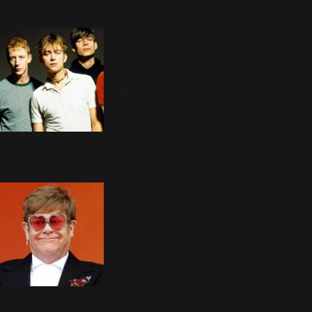
Gallagher.
Blur
Robbie a repris en concert la
chanson de Blur "Song 2". En 2002,
Il a enregistré un tittre dans la même
veine, intitulé tout simplement "Song
3".
Elton John
La chanson "Something Beautiful"
s'inspire du style "Elton John". Par
ailleurs, Elton et Robbie sont amis.
Elton John a notamment aidé le