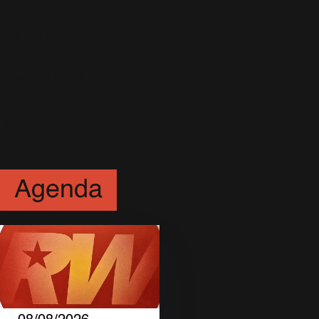
That
(21)
Mode
(5)
People
(4)
Tatouages
(33)
Agenda