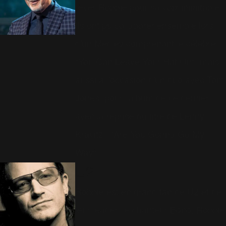
rêver Robbie pour sa voix inimitable.
Ils ont pu collaborer ensemble lors
d'un Medley comprenant le célèbre
"You Can Leave Your Hat On", mais
aussi à l'occasion d'un duo avec Tom
Jones, pour l'album de ce dernier,
avec la reprise du titre de Lenny
Kravitz : "Are You Gonna Go My
Way".
U2
Robbie est en grand fan de U2 et de
leur leader, le chanteur Bono. Robbie