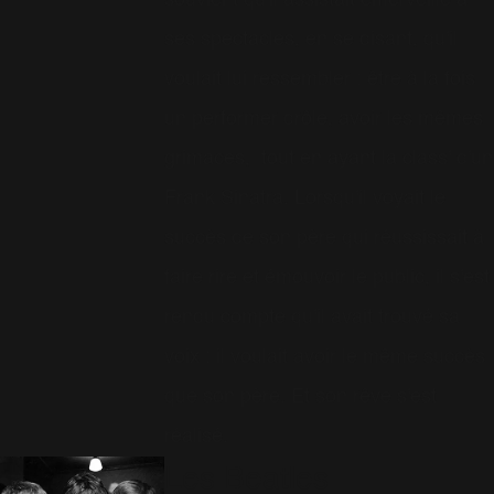
souvient qu'il assistait émerveillé à
ses spectacles, en se disant, qu'il
voulait lui ressembler : être à la fois
un performer drôle, avoir les mêmes
grimaces, tout en ayant la class' d'un
Frank Sinatra. Lorsqu'il voyait le
succès de son père qui réussissait à
faire rire et émouvoir le public, il s'est
rendu compte qu'il avait trouvé sa
voix : il voulait avoir le même succès
que son père. Et son rêve s'est
réalisé.
Les Beatles