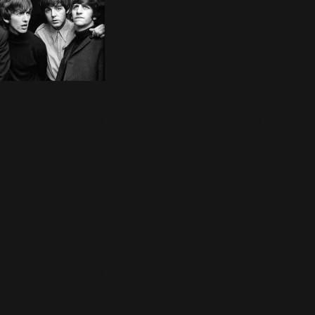
Quand on est un chanteur anglais,
on est forcément influencé par Les
Beatles. En 2000, Robbie a avoué
avoir écrit la superbe ballade "Better
Man", après avoir prié John Lennon
de l'inspirer. Et quand on écoute le
résultat, on le croit !! On retrouve
aussi le style des Beatles sur
d'autres titres comme le récent "Don't
Do love" qui est très proche des
Beatles musicalement. Robbie a
également repris en live la chanson