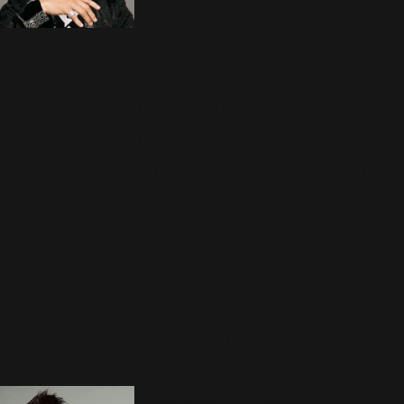
considérer qu'il a certainement
influencé la plupart des artistes ayant
grandi durant les années 80 / 90.
Robbie s'est souvent senti proche de
Prince, notamment pour l'aspect
écriture / composition. Prince est
connu pour avoir enregistré plusieurs
centaines de chansons restées
inédites, et parfois, Robbie se plaît à
se comparer à Prince pour les
nombreux titres inédits laissés de
côté.