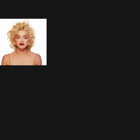
fait référence à l'un des surnoms de
David Bowie.
Madonna
La Reine de la Pop a de plus en plus
d'influences sur Robbie. A l'automne
2005, Robbie montre clairement son
admiration pour Madonna : il reprend
ses chansons en live, et il n'hésite
pas à la féliciter lors des MTV
Europe Music Awards. Quelques
mois plus tard, en 2006, il enregistre
une chanson dédiée à Madonna : le
titre "She's Madonna" enregistré