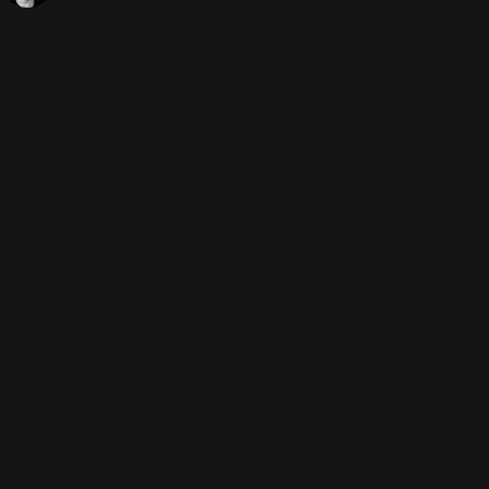
En tant que compositeur et
interprète, Robbie Williams s'inspire
de ses chanteurs favoris pour créer
à son tour ses propres chansons.
Le roi de la Brit pop qu'est Robbie
a grandi en étant bercé par les plus
grandes mélodies de son pays
natal : les Beatles, Sinatra, Oasis
et bien d'autres... Robbie n'hésite