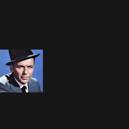
de John Lennon, "Happy Christmas
(War Is Over)". En 2003, Robbie a
publié une chanson sur le même
modèle, "Happy Easter (War Is
Comoing)".
Frank Sinatra
Sinatra a une influence considérable
sur Robbie : c'est à la fois une voix
en or, un gentleman, et une légende.
Robbie s'est fait plaisir en faisant une
version "Sinatra" de son tube
"Angels" sur le DVD de "Where Egos