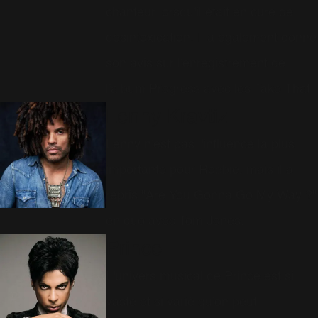
chanteur lorsqu'il était en cure de
désintoxication. Il a également donné
son avis sur l'enregistrement de
l'album Progress avec les Take That.
Lenny Kravtiz
Lenny n'est pas l'influence la plus
importante pour Robbie, mais il a
repris "Are You Gonna Go My Way ?"
en duo avec Tom Jones.
Prince
L'univers musical de Prince est si
vaste et si varié qu'on peut