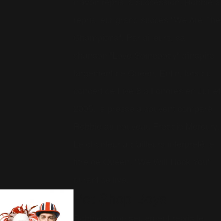
d'avoir repris la succèssion, Robbie a
repris leur grand succès "We Are The
Champions". Par ailleurs, sa
chanson "Love Somebody" s'inspire
largement de Queen. Enfin, lors du
concert de Live 8 à Londres en Juillet
2005, la presse a souvent comparé
Robbie au nouveau Freddie Mercury.
Le chanteur a d'ailleurs interprété le
titre de Queen, "We Will Rock You"
durant ce live.
Pet Shop Boys
Robbie a non seulement repris le