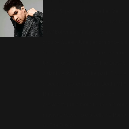
Brendon Urie
En 2015, pour sa tournée Let Me
Entertain You Tour, Robbie a repris le
titre "Bohemian Rhapsody" du
groupe Queen. Une performance qui
rappelle beaucoup celle de Brendon
Urie du groupe Panic At The Disco!,
datant de 2014. D'autre part, Robbie
a déclaré adorer l'album "Death Of A
Bachelor" du même groupe, en
précisant qu'il aimerait que sa propre
musique ressemble à celle de Panic
At The Disco!