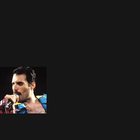
Robbie de "Nouveau George Michaël". Selon les dires,
George Michaël a été ravi de voir le chanteur reprendre
ce titre, et les deux chanteurs seraient amis, même si
certaines mauvaises langues laissent entendre que
George Michaël serait aujourd'hui jaloux du succès de
Robbie...
Queen
La rumeur a longtemps circulé : les
membres du groupes Queen
auraient souhaité que Robbie
reprennent le flambeau de leur
leader, Freddie Mercury. A défaut