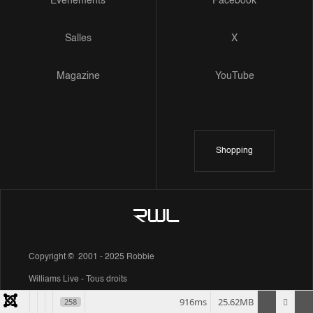
Evénements
Facebook
Salles
X
Magazine
YouTube
Shopping
Copyright © 2001 - 2025 Robbie
Williams Live - Tous droits
916ms
25.62MB
258
réservés.