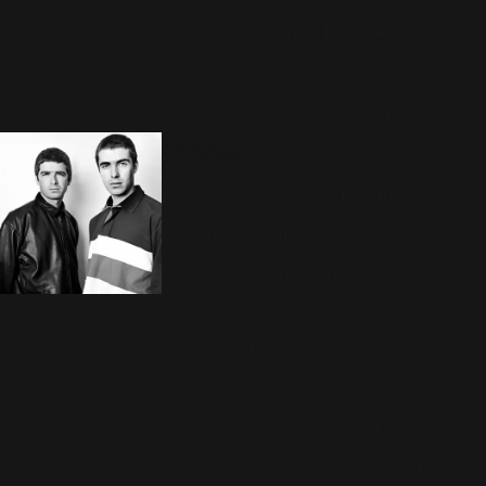
avec les Pet Shop Boys.Par ailleurs,
la presse qualifie parfois Robbie
d'équivalent "masculin de Madonna".
Oasis
Même si aujourd'hui Les frères
Gallagher sont de vrais ennemis
pour Robbie, ce dernier s'en ai tout
de même inspiré. Outre, le succès
d'Oasis, "Wonderwall", que le
chanteur a repris en concert, la
chanson "How Peculiar" fait
beaucoup songer au style de Liam