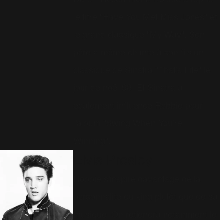
Dare". Récemment, Robbie a repris
le titre "Have You Met Miss Jones" et
le grand classique "My Way". Son
père a même chanté à son fils un
classique de Sinatra "That's Life" le
jour de noël 98. Et Sinatra a
également influencé Robbie pour
l'album "Swing When You're
Winning".
Elvis Presley
Robbie s'inspire davantage de la
personnalité du king plutôt que de sa
musique. On retiendra notamment le