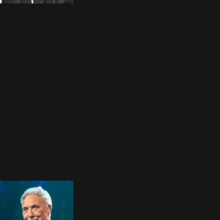
clip d'"Advertising Space" qui rend
hommage au chanteur. Autre clin
d'oeil : le tatouage de Robbie sur son
bras : "Elvis grant me serenity".
Enfin, son plus bel hommage à Elvis
est sans aucun doute le "Robbie
Williams Show" enregistré en 2002.
Ce show télé est directement inspiré
d'un show qu'Elvis Presley avait
donné sur la chaîne NBC en 1968.
Tom Jones
Tom Jones, quant à lui, a souvent fait