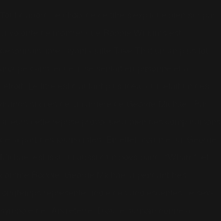
Tout d'abord, le choix de ce titre s'explique bien sûr par
la volonté de montrer que Robbie Williams est
désormais libre, ayant quitté Take That un an plus tôt,
groupe dans lequel il se sentait emprisonné et à
l'étroit.
Le titre est d'autant plus idéal qu'il était un des
grands succès de la carrière de George Michael. Par
ailleurs cette reprise provoquera bien des comparaisons
de la part des journalistes. En effet, comme lui, George
Michael est issu lui aussi d'un boys band, "Wham", et
comme Robbie, George Michael a pendant très
longtemps représenté l'idole des adolescentes, le sex-
symbole de l'Angleterre. D'où le surnom donné à