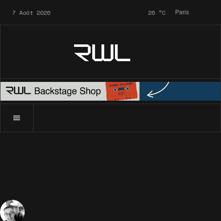
7 Août 2026
26
°C
Paris
RWL
Accueil
Le Mag
Mode
Influences Musicales
Le Mag
Mode
Influences Musicales
Mode
4783 Vues
Sébastien