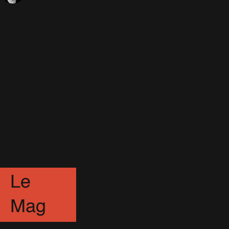
Placé sous le coude droit, ce
tatouage est dédié à sa mère. Il
date du printemps 2002. Il est lié
au tatouage suivant (tatouage n°7).
----------
Le
Mag