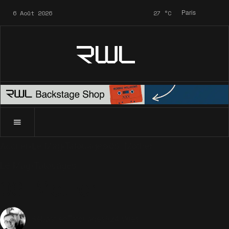
6 Août 2026
27
°C
Paris
RWL
Accueil
Le Mag
Tatouages
06. Mother
Le Mag
Tatouages
06. Mother
Tatouages
924 Vues
Sébastien