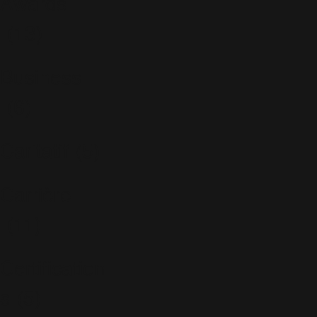
Awards
(13)
Business
(6)
Caritatif
(5)
Carrière
(11)
Certification
s
(5)