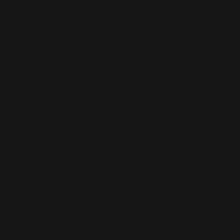
Charts
(101)
Albums
Studio
(13)
Albums Live
(1)
Best Of
(4)
Soundtracks
(1)
Albums Take
That
(6)
Singles
(52)
Featurings
(3)
Singles Take
That
(21)
Mode
(5)
People
(4)
Tatouages