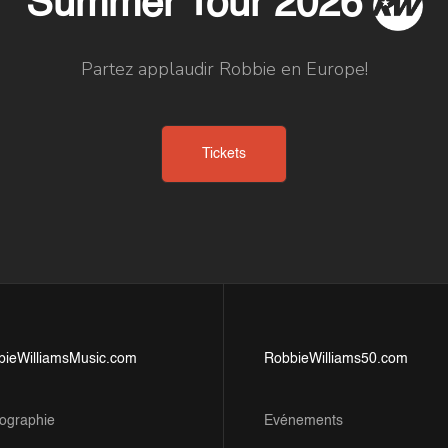
Summer Tour 2026
Partez applaudir Robbie en Europe!
Tickets
bieWilliamsMusic.com
RobbieWilliams50.com
ographie
Evénements