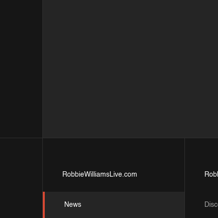
RobbieWilliamsLive.com
Rob
News
Disc