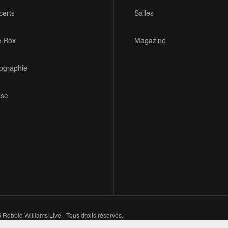
certs
Salles
e-Box
Magazine
iographie
sse
Robbie Williams Live - Tous droits réservés.