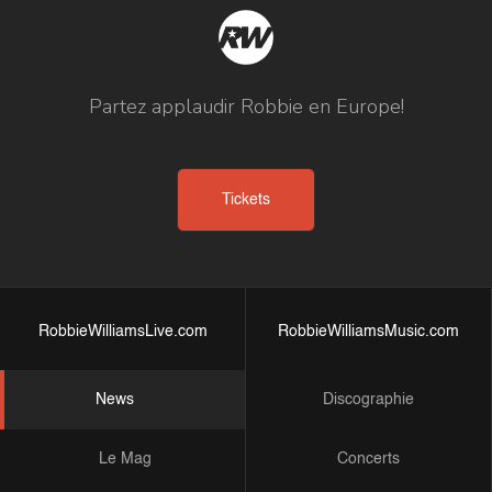
Partez applaudir Robbie en Europe!
Tickets
RobbieWilliamsLive.com
RobbieWilliamsMusic.com
News
Discographie
Le Mag
Concerts