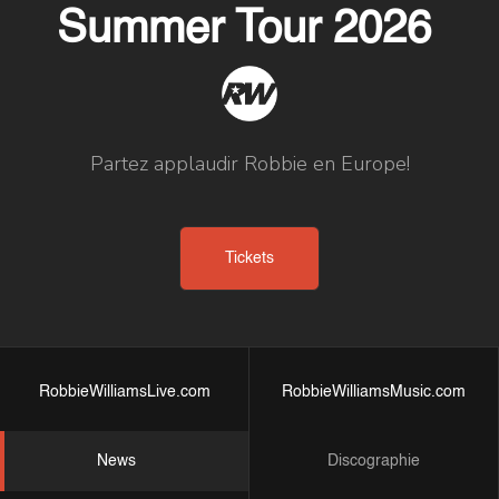
Summer Tour 2026
Partez applaudir Robbie en Europe!
Tickets
RobbieWilliamsLive.com
RobbieWilliamsMusic.com
News
Discographie