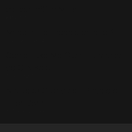
concert d'Olly Murs!
8 Mai 2015
Madonna et Robbie en duo ?
5 Septembre 2004
Come Take Me Over : la reprise
de Clouseau
10 Juillet 2013
Nouveau Scandale : Robbie et
Elton John !
15 Décembre 2006