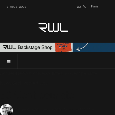
6 Août 2026
22
°C
Paris
RWL
Accueil
News
Archives
Artistes
50 Cent persiste
News
Archives
Artistes
50 Cent persiste
20 Janvier 2009
Artistes
2583 Vues
Sébastien