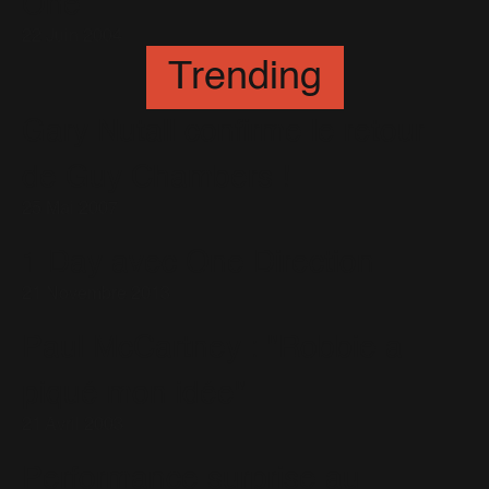
One
22 Juin 2004
Trending
Gary Nutall confirme le retour
de Guy Chambers !
25 Mai 2007
1 Day avec One Direction
21 Novembre 2013
Paul McCartney : "Robbie a
piqué mon idée"
21 Avril 2003
Performance surprise au