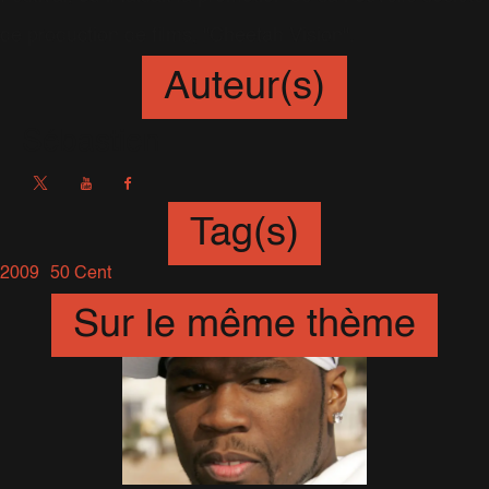
de production de films, "Cheetah Vision".
Auteur(s)
Sébastien
Tag(s)
2009
50 Cent
Sur le même thème