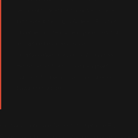
Je l'ai contacté et nous avons évoqué le
fait d'enregistrer à Los Angeles. Plus tard,
quand je lui ai de nouveau parlé, il était sur
le point de faire une cure de
désintoxication, alors ce n'est pas arrivé.
Heureusement, sur l'un de mes projets
dans le futur, nous aurons la chance de
travailler ensemble".
C'est ce qu'à déclaré 50 Cent au Sundance Film
Festival, où il faisait la promotion de sa nouvelle société