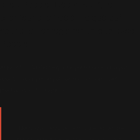
avec Robbie. Début 2007, le
chanteur avait déjà indiqué qu'il
souhaitait enregistrer un duo avec
Robbie.
Aujourd'hui, 50 Cent explique pourquoi cela n'a pas
abouti, mais il pense pouvoir réaliser son projet
prochainement. Il explique :
"Nous avons essayé de travailler ensemble
durant l'enregistrement de l'album "Curtis".