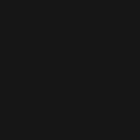
Rumeurs
(12)
RWL
(477)
Shopping
(207)
Site Officiel
(75)
Soccer Aid
(76)
Sport
(40)
T-Mobile
(17)
Take That
(82)
Tech
(44)
Télévision
(551)
Tour 2001
(5)
Tour 2003
(96)
Tour 2006
(195)
Tour 2011
(141)
Tour 2013
(123)
Tour 2014
(136)