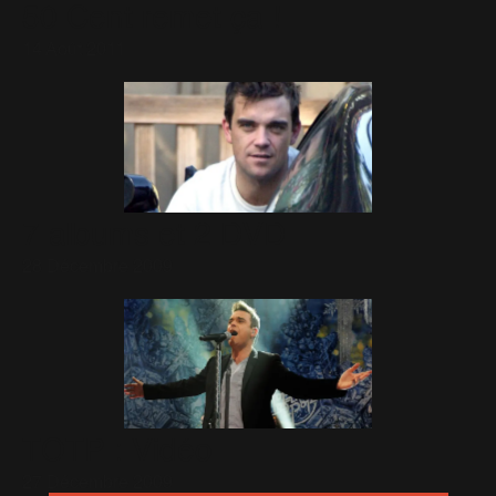
50 Cent remet ça !
14 Août 2011
7 albums et 2 DVD
28 Décembre 2009
TOTP : Vidéo
27 Décembre 2009