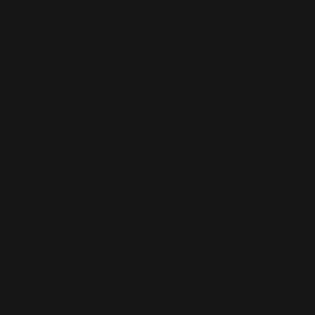
Crush
(75)
Espace et Aliens
(12)
Famille
(30)
Farrell
(67)
Live
(263)
Live 8
(29)
Mode
(7)
Musique
(110)
Ouch!
(43)
Photos
(297)
Planning
(32)
Potins
(227)
Presse
(272)
Promo
(26)
Radio
(220)