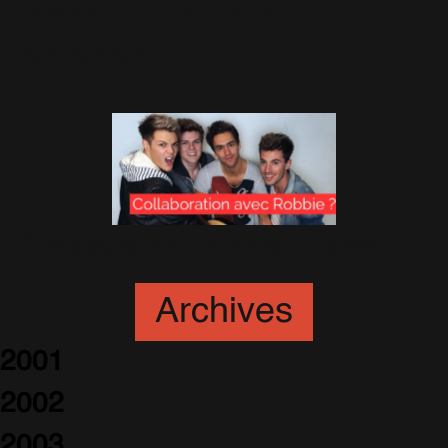
Robbie en DVD le 20
Novembre!
8 Novembre 2015
Collaboration Robbie / Lawson?
12 Octobre 2015
Archives
2001
2002
2003