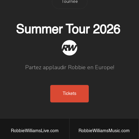
Tournée
Summer Tour 2026
Partez applaudir Robbie en Europe!
Tickets
RobbieWilliamsLive.com
RobbieWilliamsMusic.com