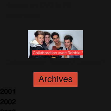
Robbie en DVD le 20
Novembre!
8 Novembre 2015
Collaboration Robbie / Lawson?
12 Octobre 2015
Archives
2001
2002