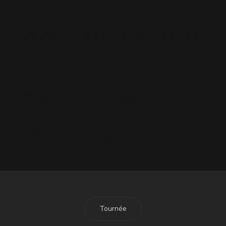
2 Octobre 2014
Exclusif : Robbie aurait travaillé
avec Oasis (2ème Partie)
22 Juin 2014
Robbie et Guy Chambers
11 Décembre 2002
La fête des Beckham
23 Mai 2006
Tournée