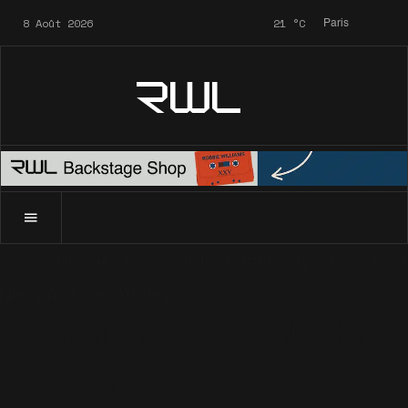
8 Août 2026
21
°C
Paris
RWL
Accueil
News
Archives
Artistes
Darren Hayes parle de R
News
Archives
Artistes
Darren Hayes parle de
Robbie