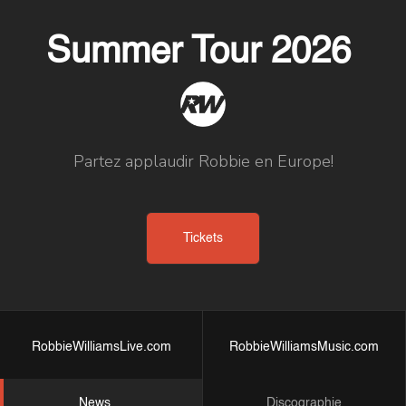
Summer Tour 2026
Partez applaudir Robbie en Europe!
Tickets
RobbieWilliamsLive.com
RobbieWilliamsMusic.com
News
Discographie