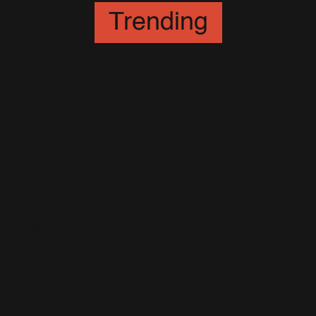
Trending
Performance surprise au
concert d'Olly Murs!
8 Mai 2015
Johnny fan de robbie
9 Mai 2003
Slash vient à l'aide de Robbie
Williams
1 Avril 2005
Guy Chambers de nouveau
chez Robbie