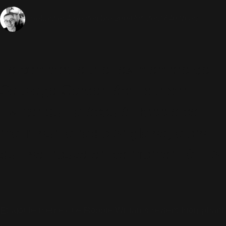
4 Septembre 2009
Artistes
1840 Vues
Sébastien
Le compositeur et ex-membre de
Sauvage Garden écrit sur son
Twitter qu'il a écouté Robbie ce
matin sur la radio Anglaise, alors
qu'il se trouve en ce moment à L.A.
Et ajoute même que Robbie Williams revient triomphant