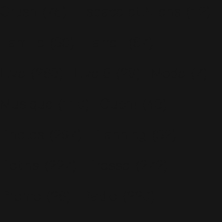
Crush
(75)
Espace et Aliens
(12)
Famille
(30)
Farrell
(67)
Live
(263)
Live 8
(29)
Mode
(7)
Musique
(110)
Ouch!
(43)
Photos
(297)
Planning
(32)
Potins
(227)
Presse
(272)
Promo
(26)
Radio
(220)