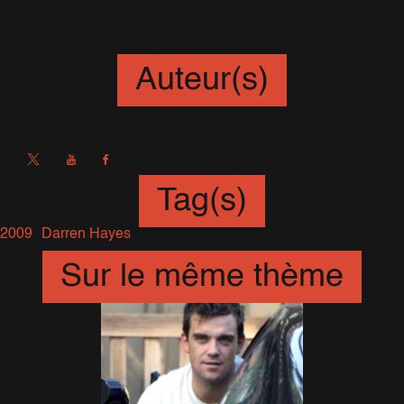
!
Source : Darren Hayes (Twitter)
Auteur(s)
Sébastien
Tag(s)
2009
Darren Hayes
Sur le même thème