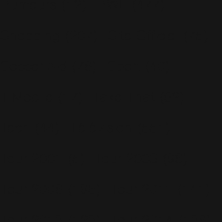
Rumeurs
(12)
RWL
(477)
Shopping
(207)
Site Officiel
(75)
Soccer Aid
(76)
Sport
(40)
T-Mobile
(17)
Take That
(82)
Tech
(44)
Télévision
(551)
Tour 2001
(5)
Tour 2003
(96)
Tour 2006
(195)
Tour 2011
(141)
Tour 2013
(123)
Tour 2014
(136)