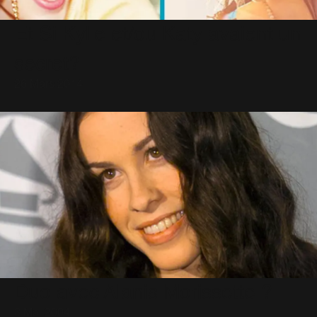
Et Si Kylie et/ou Katy avaient un
secret?
26 Mars 2014
Duo avec Alanis Morissette ?
3 Mai 2004