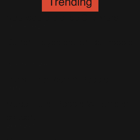
Trending
Nouveau clip avec Olly Murs
19 Novembre 2013
Darren Hayes est fan de Robbie
!
12 Septembre 2007
Paris Hilton écrit à Robbie
21 Mars 2007
Madonna et Robbie Williams en
concert !
29 Juin 2001