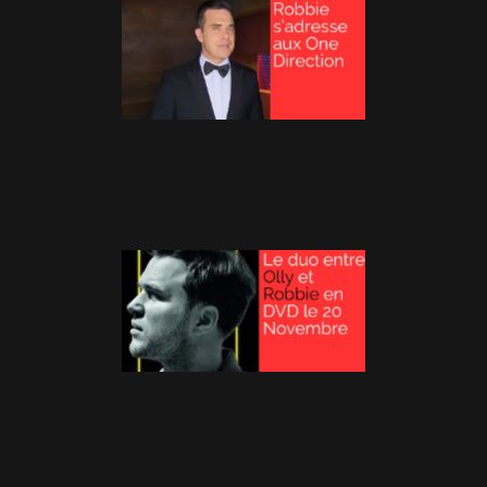
Robbie s'adresse aux One
Direction
14 Décembre 2015
Le duo entre Olly Murs et
Robbie en DVD le 20
Novembre!