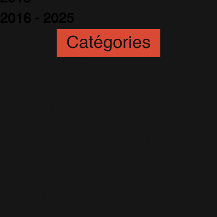
2016 - 2025
Catégories
Animation
(6)
Artistes
(251)
Awards
(265)
Blogs
(24)
Business
(89)
Caritatif
(106)
Charts
(151)
Cinéma
(54)
Crush
(75)
Espace et Aliens
(12)