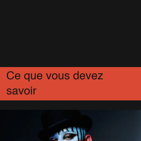
Encore un inédit!
20 Octobre 2012
Shaggy veut travailler avec
Robbie Williams
30 Août 2008
Partagez
Facebook
X
Pinterest
Ce que vous devez
savoir