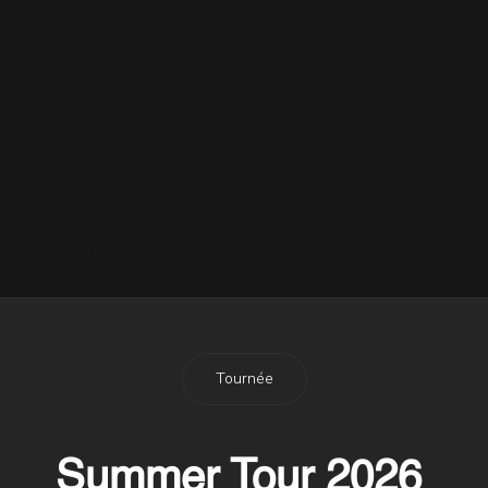
Morrissey refuse de chanter en
duo avec Robbie
4 Février 2005
Karl Brazil
18 Octobre 2009
Pascal Obispo reprend Feel
13 Avril 2010
Tournée
Summer Tour 2026