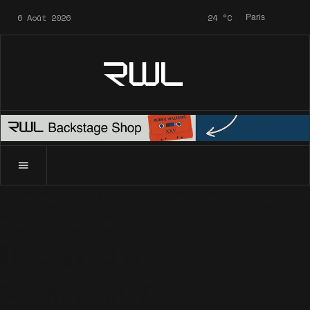
6 Août 2026
24
°C
Paris
RWL
Accueil
News
Archives
Artistes
Duo avec Alanis Morisset
News
Archives
Artistes
Duo avec Alanis
Morissette ?