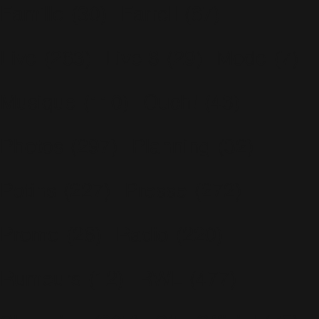
Famille
(30)
Farrell
(67)
Live
(263)
Live 8
(29)
Mode
(7)
Musique
(110)
Ouch!
(43)
Photos
(297)
Planning
(32)
Potins
(227)
Presse
(272)
Promo
(26)
Radio
(220)
Rumeurs
(12)
RWL
(477)