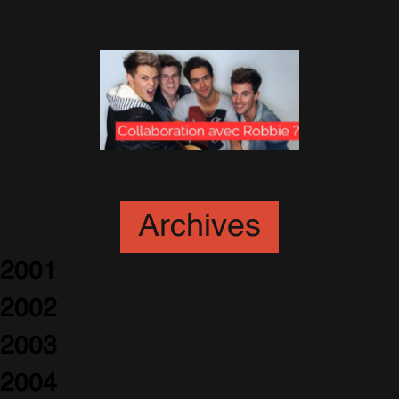
8 Novembre 2015
Collaboration Robbie / Lawson?
12 Octobre 2015
Archives
2001
2002
2003
2004