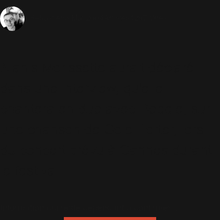
3 Mai 2004
Artistes
1297 Vues
Sébastien
Alanis Morissette aurait déclaré
dans une interview, qu'elle
chantera en duo avec Robbie, sur
une chanson de Cole Porter, lors
du concert prévu à Cannes durant
le festival...
Information qui reste cependant à confirmer...