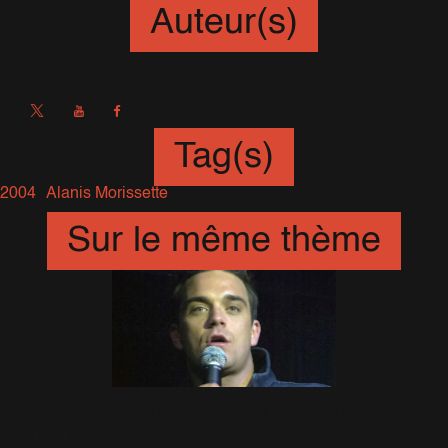
Auteur(s)
Sébastien
Tag(s)
2004
Alanis Morissette
Sur le même thème
Robbie cartonne en Australie !
29 Décembre 2004