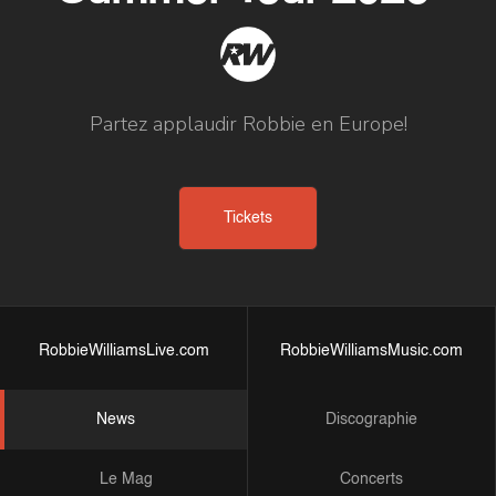
Partez applaudir Robbie en Europe!
Tickets
RobbieWilliamsLive.com
RobbieWilliamsMusic.com
News
Discographie
Le Mag
Concerts