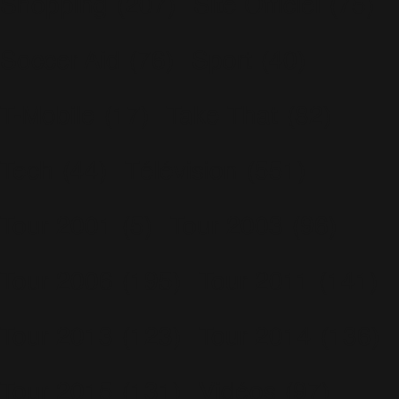
Shopping
(207)
Site Officiel
(75)
Soccer Aid
(76)
Sport
(40)
T-Mobile
(17)
Take That
(82)
Tech
(44)
Télévision
(551)
Tour 2001
(5)
Tour 2003
(96)
Tour 2006
(195)
Tour 2011
(141)
Tour 2013
(123)
Tour 2014
(136)
Tour 2015
(131)
Vidéos
(97)