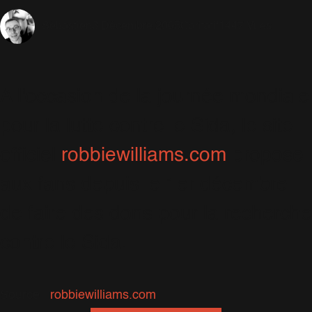
3 Décembre 2005
Caritatif
1447 Vues
Sébastien
A l'occasion de la journée mondiale
pour la lutte contre le Sida, le site
officiel
robbiewilliams.com
propose
aux fans depuis le 1er décembre
de faire des dons pour la recherche
contre le Sida.
Source :
robbiewilliams.com