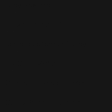
Andy Newbold
20 Décembre 2010
Unicef : Photo HD
26 Octobre 2014
Des claquettes sur Candy
7 Novembre 2013
UNICEF : Vidéo
29 Juin 2003
Children In Need : Photos
13 Novembre 2013
Comic Relief par James