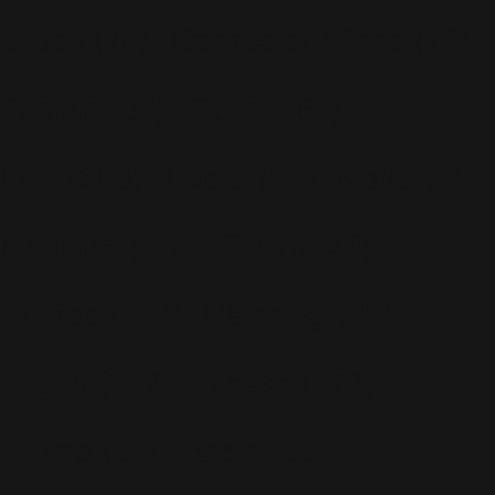
Crush
(75)
Espace et Aliens
(12)
Famille
(30)
Farrell
(67)
Live
(263)
Live 8
(29)
Mode
(7)
Musique
(110)
Ouch!
(43)
Photos
(297)
Planning
(32)
Potins
(227)
Presse
(272)
Promo
(26)
Radio
(220)