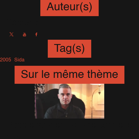
Auteur(s)
Sébastien
Tag(s)
2005
Sida
Sur le même thème
Robbie soutient la lutte contre le
Sida