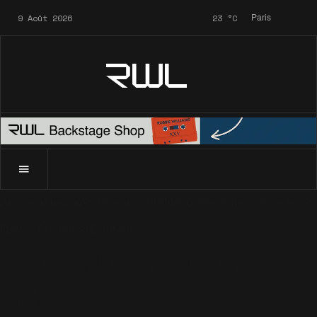
9 Août 2026
23
°C
Paris
RWL
Accueil
News
Archives
Caritatif
Robbie lutte contre le Si
News
Archives
Caritatif
Robbie lutte contre le
Sida