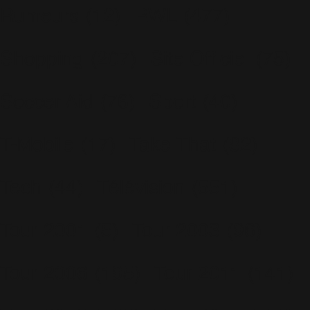
Rumeurs
(12)
RWL
(477)
Shopping
(207)
Site Officiel
(75)
Soccer Aid
(76)
Sport
(40)
T-Mobile
(17)
Take That
(82)
Tech
(44)
Télévision
(551)
Tour 2001
(5)
Tour 2003
(96)
Tour 2006
(195)
Tour 2011
(141)