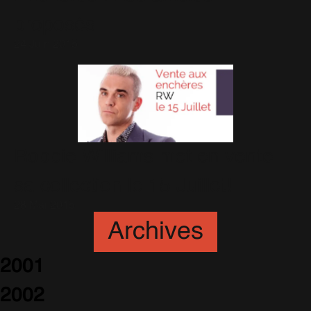
proposés
24 Juin 2015
Robbie Williams met en vente
sa collection le 15 Juillet!
28 Mai 2015
Archives
2001
2002