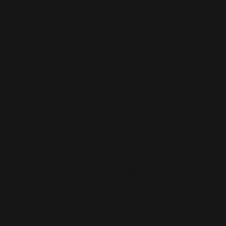
T-Mobile
(17)
Take That
(82)
Tech
(44)
Télévision
(551)
Tour 2001
(5)
Tour 2003
(96)
Tour 2006
(195)
Tour 2011
(141)
Tour 2013
(123)
Tour 2014
(136)
Tour 2015
(131)
Vidéos
(97)
We Sing Robbie Williams
(5)