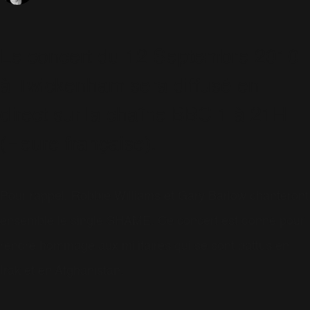
Le concert du 12 Septembre 2010
à Twickenham sera diffusé en
direct sur la chaîne BBC 1 à 21H
(Heure française).
Pour rappel, Robbie Williams et Gary Barlow chanteront
ensemble le single SHAME. Ce concert est donné pour
rendre hommage aux militaires qui se sont battus en
Irak et en Afghanistan.