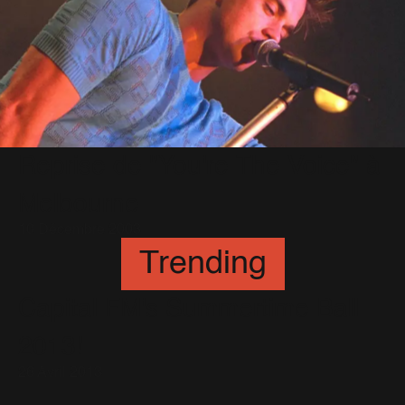
Reprise de "You're The Voice" à
Melbourne
10 Décembre 2003
Trending
Capital FM's Summertime Ball
2013!
26 Avril 2013