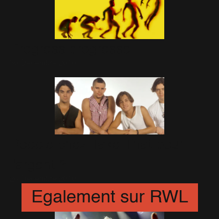
Progress progresse
30 Décembre 2010
Robbie chez Take That pour
l'argent ?
26 Décembre 2010
Egalement sur RWL