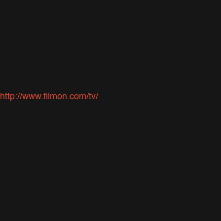
De plus, le site officiel vient d'annoncer que Tom Jones
viendra également se produire sur scène pour ce
concert.
Vous pourrez visionner l'événement en direct sur le site
http://www.filmon.com/tv/
Ci-dessous, la liste des chanteurs prévus :
Robbie Williams
Gary Barlow
Alesha Dixon
James Blunt