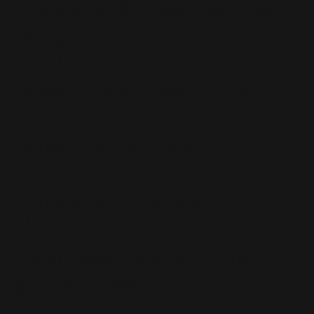
Concert du 8 Décembre : Les
Photos
11 Décembre 2009
Robbie et les Horse Guards
7 Juin 2012
Robbie est un Héros
3 Août 2010
Concert le 19 Octobre ?
5 Mai 2010
Flash Back : Quand Robbie
joue au diable!
9 Avril 2015