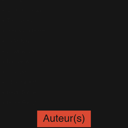
Pixie Lott
Enrique Iglesias
Tom Jones
Alexandra Burke
Peter Kay
Jason Manford
Michael McIntyre
Jack Dee
Rhod Gilbert
Kevin Bridges
Bruce Forsyth
Auteur(s)