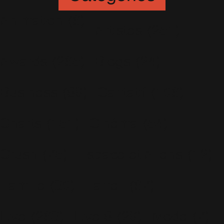
Animation
(6)
Artistes
(251)
Awards
(265)
Blogs
(24)
Business
(89)
Caritatif
(106)
Charts
(151)
Cinéma
(54)
Crush
(75)
Espace et Aliens
(12)
Famille
(30)
Farrell
(67)
Live
(263)
Live 8
(29)
Mode
(7)