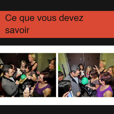
Partagez
Facebook
X
Pinterest
Ce que vous devez
savoir
Backstage : Cologne