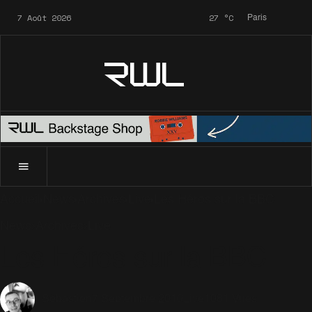
7 Août 2026
27
°C
Paris
RWL
Accueil
News
Archives
Live
Les Héros sur la BBC
News
Archives
Live
Les Héros sur la BBC
7 Septembre 2010
Live
1081 Vues
Sébastien