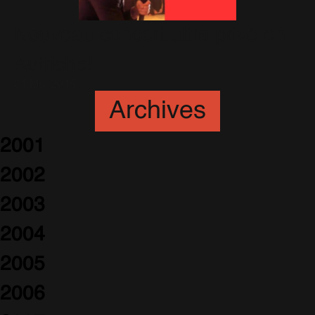
Nouveau concert ultra privé en
Autriche!
31 Mai 2015
Archives
2001
2002
2003
2004
2005
2006