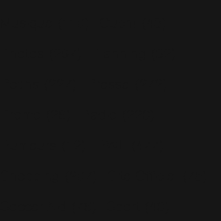
Musique
(110)
Ouch!
(43)
Photos
(297)
Planning
(32)
Potins
(227)
Presse
(272)
Promo
(26)
Radio
(220)
Rumeurs
(12)
RWL
(477)
Shopping
(207)
Site Officiel
(75)
Soccer Aid
(76)
Sport
(40)