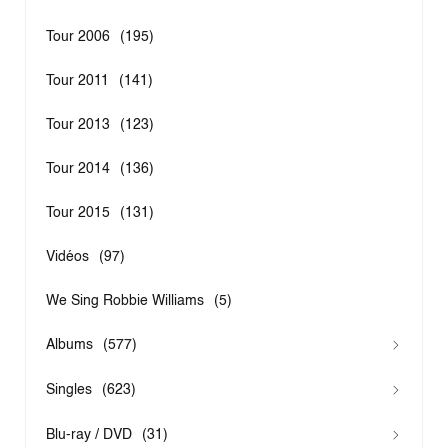
Tour 2006
(195)
Tour 2011
(141)
Tour 2013
(123)
Tour 2014
(136)
Tour 2015
(131)
Vidéos
(97)
We Sing Robbie Williams
(5)
Albums
(577)
Singles
(623)
ESCAPOLOGY
(77)
GREATEST HITS
(29)
Blu-ray / DVD
(31)
3 LIONS
(4)