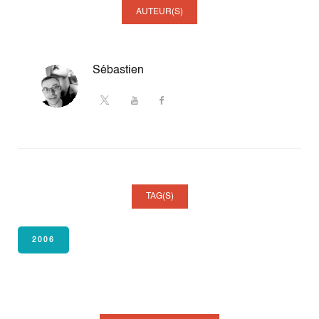
AUTEUR(S)
Sébastien
TAG(S)
2006