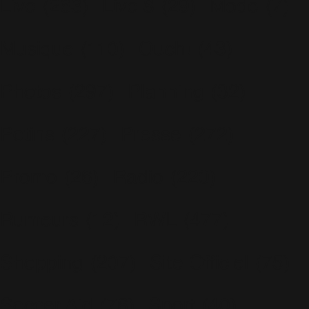
Live
(263)
Live 8
(29)
Mode
(7)
Musique
(110)
Ouch!
(43)
Photos
(297)
Planning
(32)
Potins
(227)
Presse
(272)
Promo
(26)
Radio
(220)
Rumeurs
(12)
RWL
(477)
Shopping
(207)
Site Officiel
(75)
Soccer Aid
(76)
Sport
(40)