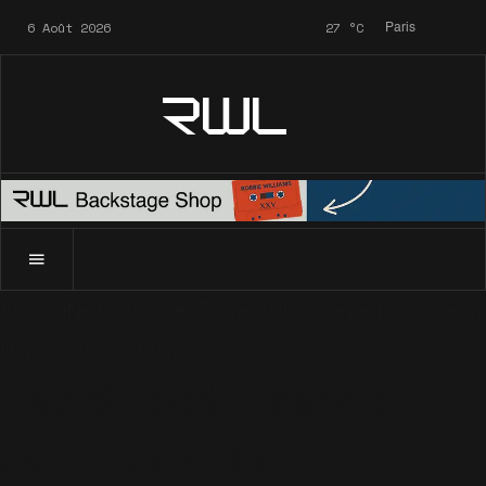
6 Août 2026
27
°C
Paris
RWL
Accueil
News
Archives
Rumeurs
Pas de performance av
News
Archives
Rumeurs
Pas de performance
avec Take That