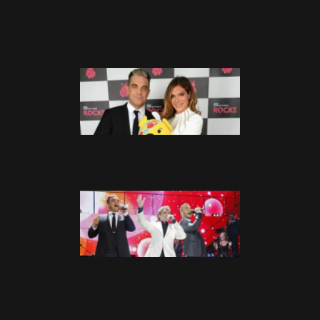
photos
17 Novembre 2013
Children In Need : Go Gentle
16 Novembre 2013
Children In Need : Could It Be
Magic