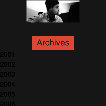
Exclusif : Robbie à Hong Kong?
4 Juin 2013
Archives
2001
2002
2003
2004
2005
2006