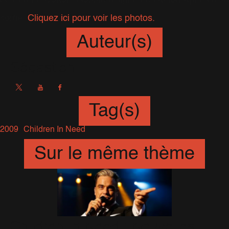
de Fearne Cotton. Robbie a signé des autographes à sa
sortie.
Cliquez ici pour voir les photos.
Auteur(s)
Sébastien
Tag(s)
2009
Children In Need
Sur le même thème
Children In Need : Nouvelles