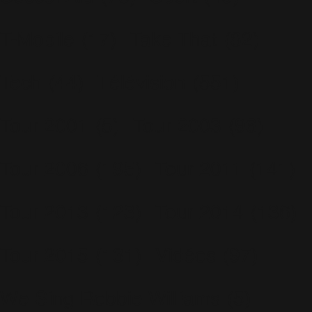
T-Mobile
(17)
Take That
(82)
Tech
(44)
Télévision
(551)
Tour 2001
(5)
Tour 2003
(96)
Tour 2006
(195)
Tour 2011
(141)
Tour 2013
(123)
Tour 2014
(136)
Tour 2015
(131)
Vidéos
(97)
We Sing Robbie Williams
(5)