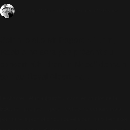
11 Novembre 2009
Rumeurs
1167 Vues
Sébastien
Selon le site Mr Paparazzi.com,
Robbie ne sera pas présent au
concert "Children In Need" demain
soir au Royal Albert Hall.
Le chanteur était aujourd'hui dans les studios de la
BBC, non pas pour répéter le show de demain, mais
pour faire la promotion du nouvel album dans l'émission