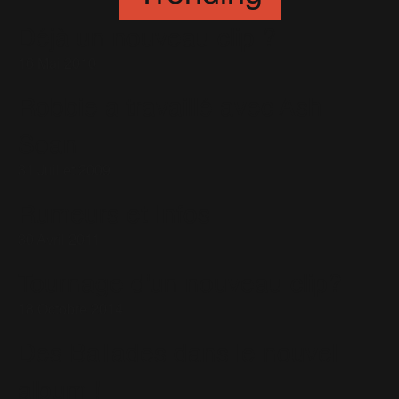
Déjà un nouveau clip ?
16 Mai 2010
Robbie a travaillé avec Ash
Soan
31 Juillet 2009
Rumeurs et Infos
30 Avril 2011
Tournage d'un nouveau clip?
18 Octobre 2014
Des Ballades dans le nouvel
album !