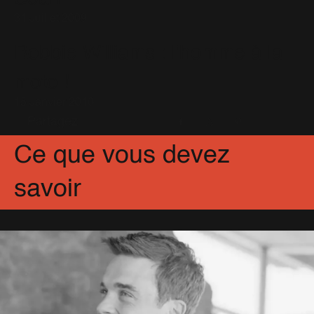
31 Juillet 2009
Robbie Williams : l'homme à la
moto !
15 Janvier 2010
Partagez
Facebook
X
Pinterest
Ce que vous devez
savoir