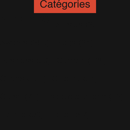
Catégories
Animation
(6)
Artistes
(251)
Awards
(265)
Blogs
(24)
Business
(89)
Caritatif
(106)
Charts
(151)
Cinéma
(54)
Crush
(75)
Espace et Aliens
(12)
Famille
(30)
Farrell
(67)