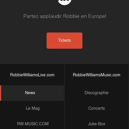
Partez applaudir Robbie en Europe!
Tickets
RobbieWilliamsLive.com
RobbieWilliamsMusic.com
News
Discographie
Le Mag
Concerts
RW-MUSIC.COM
Juke-Box