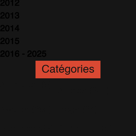
2012
2013
2014
2015
2016 - 2025
Catégories
Animation
(6)
Artistes
(251)
Awards
(265)
Blogs
(24)
Business
(89)
Caritatif
(106)