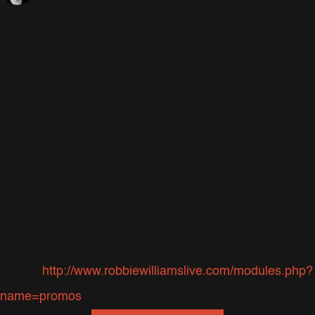
Quelques mises à jour ont été
effectuées dans la rubrique
Promos du site.
Les fiches sur Intensive Care, United, Something
Beautiful et Sin Sin Sin ont été ajoutées à la rubrique.
L'intégralité de la rubrique doit revenir normalement en
Juin 2006. En attendant, retrouvez les dernières mises
à jour :
http://www.robbiewilliamslive.com/modules.php?
name=promos