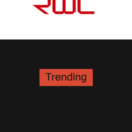
RWL présente : le concours
Coca-Cola !
14 Février 2005
Trending
Swing When You're Winning
13 Février 2011
Résultats pour 2002
1 Janvier 2011