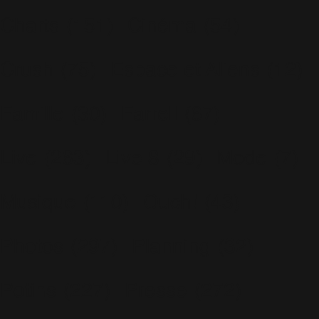
Charts
(151)
Cinéma
(54)
Crush
(75)
Espace et Aliens
(12)
Famille
(30)
Farrell
(67)
Live
(263)
Live 8
(29)
Mode
(7)
Musique
(110)
Ouch!
(43)
Photos
(297)
Planning
(32)
Potins
(227)
Presse
(272)