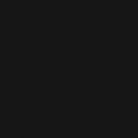
Promo
(26)
Radio
(220)
Rumeurs
(12)
RWL
(477)
Shopping
(207)
Site Officiel
(75)
Soccer Aid
(76)
Sport
(40)
T-Mobile
(17)
Take That
(82)
Tech
(44)
Télévision
(551)
Tour 2001
(5)
Tour 2003
(96)