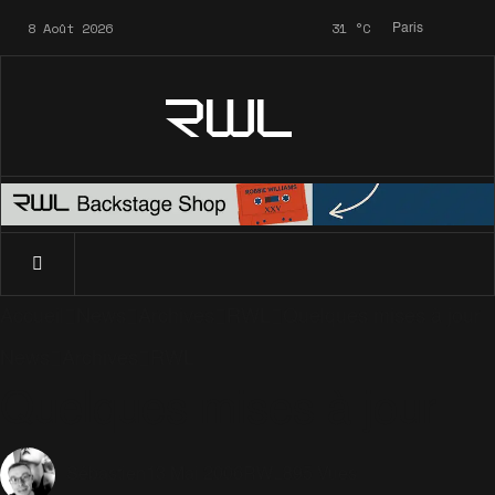
8 Août 2026
31
°C
Paris
RWL
Accueil
News
Archives
RWL
Quelques mises à jour
News
Archives
RWL
Quelques mises à jour
13 Mai 2006
RWL
895 Vues
Sébastien