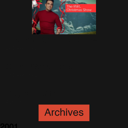
The RWL Chistmas Show!
24 Décembre 2015
Clips : 6ème partie
19 Décembre 2015
Playlist : 1997
4 Décembre 2015
Archives
2001