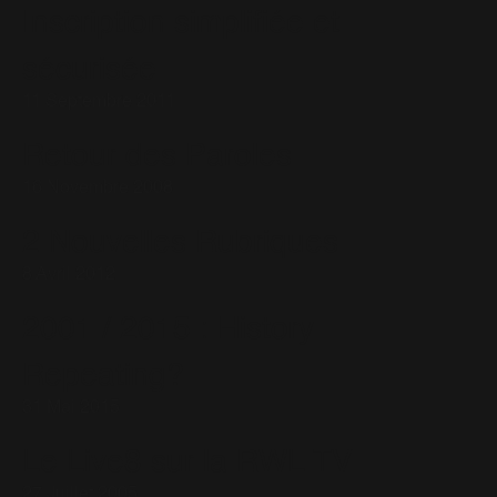
Inscription simplifiée et
sécurisée
11 Septembre 2011
Retour des Paroles
16 Novembre 2008
2 Nouvelles Rubriques
8 Avril 2012
2001 / 2015 : History
Repeating?
31 Mai 2015
Le Live8 sur la RWL TV
27 Juillet 2005