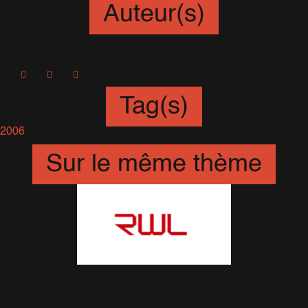
Auteur(s)
Sébastien
Tag(s)
2006
Sur le même thème
Joyeux Noël à tous et Bonnes