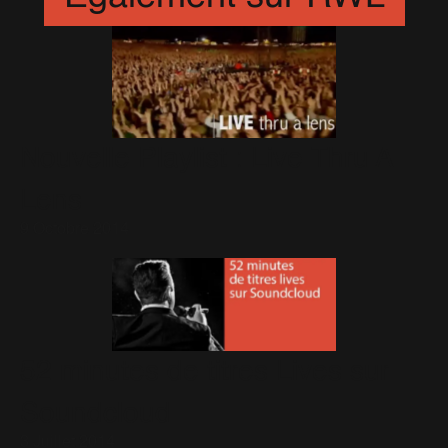
Nouvelle Playlist : Live Thru A
Lens
9 Octobre 2014
52 minutes de titres Lives sur
Soundcloud
3 Juillet 2014