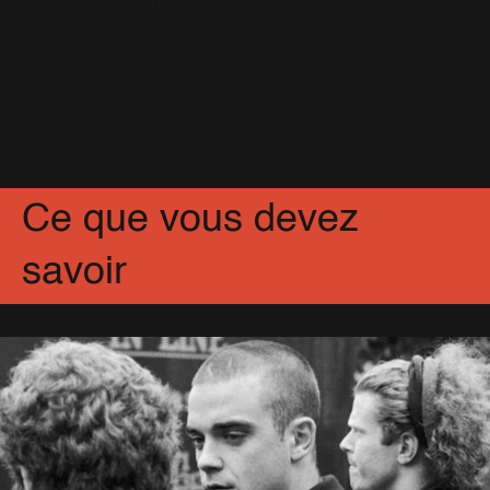
13 Décembre 2005
Du neuf sur le nouvel Album,
l'Inner Sanctum et Take That.
13 Décembre 2008
Partagez
Facebook
X
Pinterest
Ce que vous devez
savoir