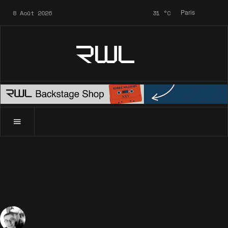
8 Août 2026
31
°C
Paris
RWL
Accueil
News
Archives
Site Officiel
3ème Podcast en lig
News
Archives
Site Officiel
3ème Podcast en ligne
26 Octobre 2009
Site Officiel
1773 Vues
Sébastien