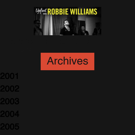
Le retour du Fan Club!
9 Avril 2014
Archives
2001
2002
2003
2004
2005