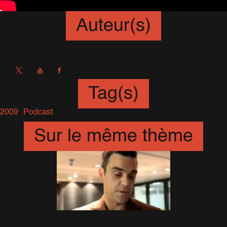
Auteur(s)
Sébastien
Tag(s)
2009
Podcast
Sur le même thème
Podcast N°6