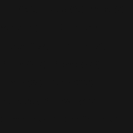
Live
(263)
Live 8
(29)
Mode
(7)
Musique
(110)
Ouch!
(43)
Photos
(297)
Planning
(32)
Potins
(227)
Presse
(272)
Promo
(26)
Radio
(220)
Rumeurs
(12)
RWL
(477)
Shopping
(207)
Site Officiel
(75)