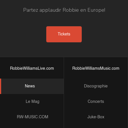
Partez applaudir Robbie en Europe!
Tickets
RobbieWilliamsLive.com
RobbieWilliamsMusic.com
News
Discographie
Le Mag
Concerts
RW-MUSIC.COM
Juke-Box