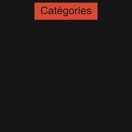
Catégories
Animation
(6)
Artistes
(251)
Awards
(265)
Blogs
(24)
Business
(89)
Caritatif
(106)
Charts
(151)
Cinéma
(54)
Crush
(75)
Espace et Aliens
(12)
Famille
(30)
Farrell
(67)