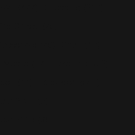
RWL
(477)
Shopping
(207)
ite Officiel
(75)
Soccer Aid
(76)
Sport
(40)
T-Mobile
(17)
Take That
(82)
Tech
(44)
Télévision
(551)
Tour 2001
(5)
Tour 2003
(96)