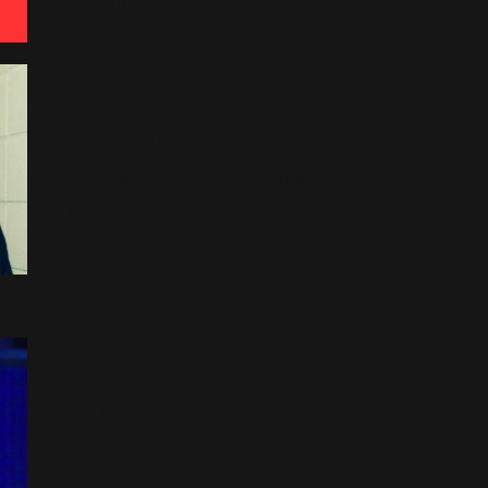
8 Novembre 2015
Performance surprise au
concert d'Olly Murs!
8 Mai 2015
Nouvelle date : Concert à
Pekin!