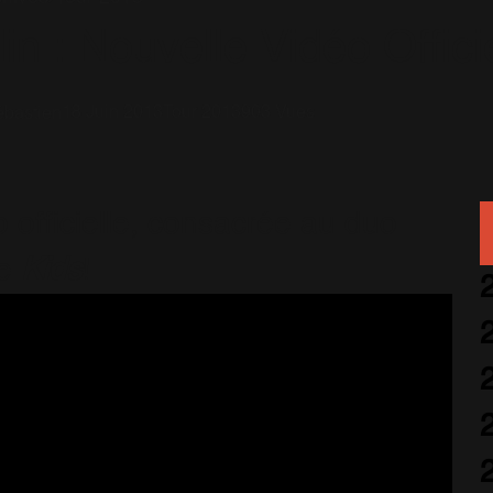
in : Nouvelle Vidéo Offici
18 Juin 2013
Tour 2013
903 Vues
bastien
officielle, consacrée au duo
re
Kids
!