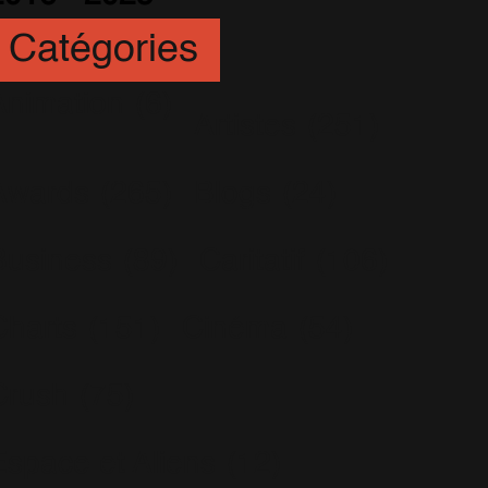
Catégories
Animation
(6)
Artistes
(251)
Awards
(265)
Blogs
(24)
Business
(89)
Caritatif
(106)
Charts
(151)
Cinéma
(54)
Crush
(75)
Espace et Aliens
(12)