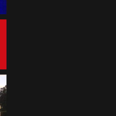
23 Avril 2015
S
Encore un Nouvel Album :
Live in Tallinn en MP3!
20 Décembre 2014
Fans Journey to Tallinn :
Bande Annonce
4 Janvier 2014