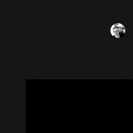
Dubl
Sé
Regardez une nouvelle vidéo 
Robbie / Olly Murs, sur le tit