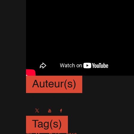
Auteur(s)
Sébastien
Tag(s)