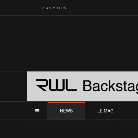
7 Août 2026
NEWS
LE MAG
Accueil
News
Archives
Tour 2013
Dublin : Nou
News
Ar