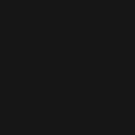
Tour 2006
(195)
Tour 2011
(141)
Tour 2013
(123)
Tour 2014
(136)
Tour 2015
(131)
Vidéos
(97)
We Sing Robbie Williams
(5)
Albums
(577)
Escapology
(77)
Greatest Hits
(29)