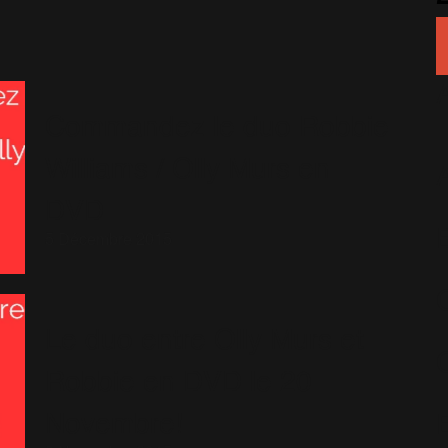
Commandez le duo Robbie
Williams / Olly Murs en
DVD
5 Décembre 2015
Le duo entre Olly Murs et
Robbie en DVD le 20
Novembre!