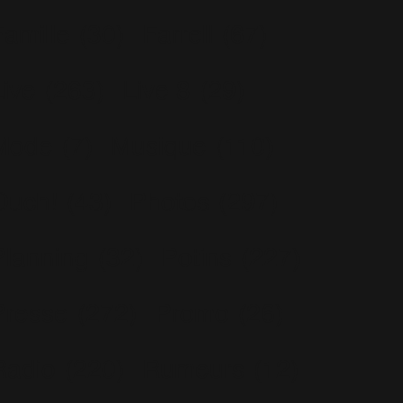
Famille
(30)
Farrell
(67)
Live
(263)
Live 8
(29)
Mode
(7)
Musique
(110)
Ouch!
(43)
Photos
(297)
Planning
(32)
Potins
(227)
Presse
(272)
Promo
(26)
Radio
(220)
Rumeurs
(12)