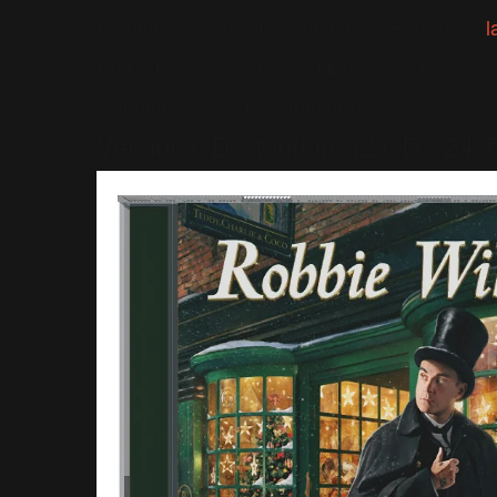
L'album dure exactement 1H32 ! Retrouvez
l
Bref... L'album sort le 22 Novembre, dans un mo
commander dès maintnenant :
Version CD Standard (2 CD - 24 Ti