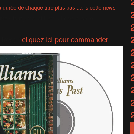
a durée de chaque titre plus bas dans cette news
is tout juste, et il est primordial de le
tres) :
cliquez ici pour commander