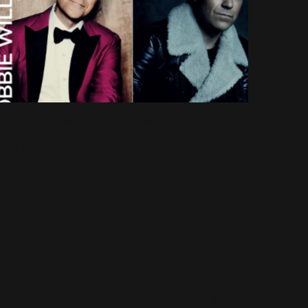
Commandez le Calendrier
Officiel 2017 ! Et voici un
aperçu!
30 Octobre 2016
Calendrier Officiel 2017 :
Nouvelles Photos
27 Novembre 2016
Surprise ! Robbie Williams