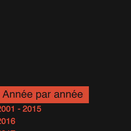
t le
mas
Année par année
2001 - 2015
2016