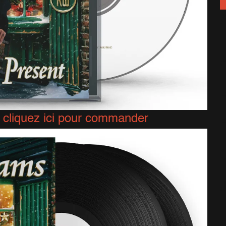
A
:
cliquez ici pour commander
C