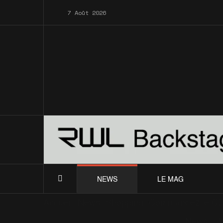
7 Août 2026
NEWS
LE MAG
Accueil
News
Shopping
Commandez le CD S
News
Sh