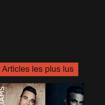
Under The Radar Vol. 2
(19)
Under The Radar Vol. 3
(11)
Videos Blog
(352)
WW
(1)
XXV
(31)
XXV Tour
(16)
Articles les plus lus