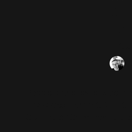
Com
Doub
Pre
Sé
Robbie adore les jeux de m
Present
contient 2 CD : 1 CD 
CD intitulé "Christmas Future