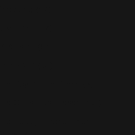
Shopping
(57)
Take That
(17)
Télévision
(64)
Tour 2017
(35)
The Boy In The Dress
(9)
The Christmas Present
(35)
The Heavy Entertainment
Show
(70)