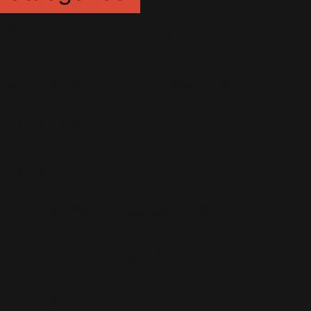
rt
(12)
Artistes
(56)
Awards
(20)
Better Man
(64)
Britpop
(35)
Britpop Tour
(16)
aritatif
(24)
Instweet
(6)
Jour de Shooting
(6)
Live
(80)