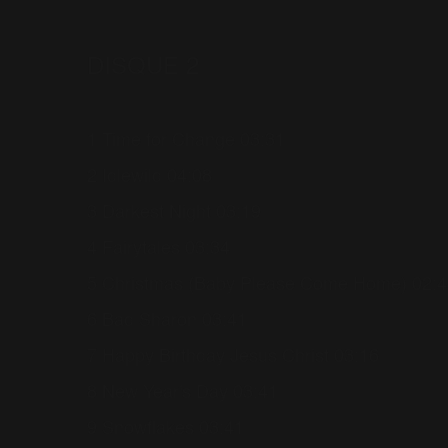
DISQUE 2
1 Time for Change 03:31
2 Idlewild 04:08
3 Darkest Night 03:19
4 Fairytales 03:34
5 Christmas (Baby Please Come Home) 02:4
6 Bad Sharon 03:41
7 Happy Birthday Jesus Christ 03:16
8 New Year's Day 03:41
9 Snowflakes 03:41