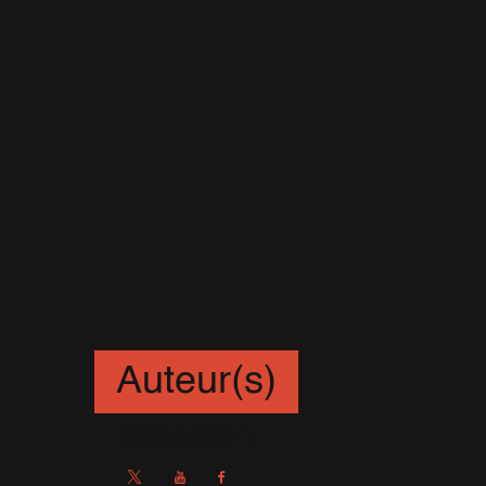
10 Home 04:11
11 Soul Transmission 04:14
12 I Believe in Father Christmas (Bonus Trac
13 Not Christmas (Bonus Track) 03:25
14 Merry Kissmas (Bonus Track) 02:44
15 It Takes Two (Bonus Track) 04:22
Durée totale : 01:32:10
Auteur(s)
Sébastien