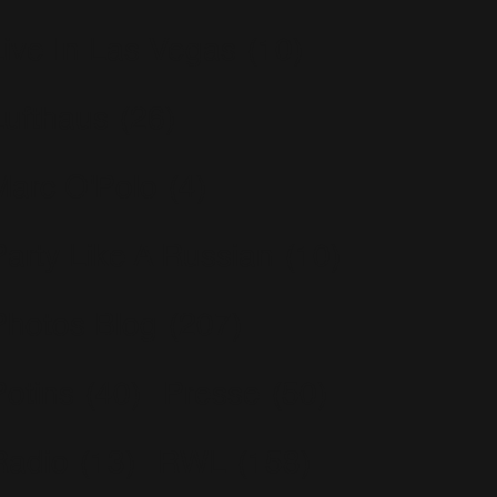
Live In Las Vegas
(10)
Lufthaus
(26)
Marc O'Polo
(4)
Party Like A Russian
(10)
Photos Blog
(207)
Potins
(40)
Presse
(50)
Radio
(13)
RWL
(158)