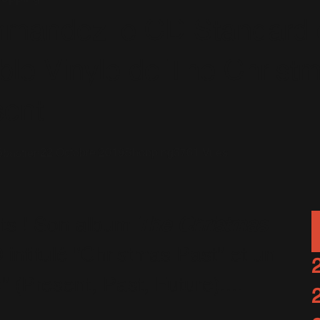
mandez le CD Standard e
le Vinyle de The Christ
sent
22 Octobre 2019
Shopping
3761 Vues
bastien
ots ! Son album
The Christmas
intitulé "Christmas Past" et un
" (Present, Past, Future)....