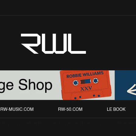
RWL
RW-MUSIC.COM
RW-50.COM
LE BOOK
tandard et le Double Vinyle de The Christmas Presen
opping