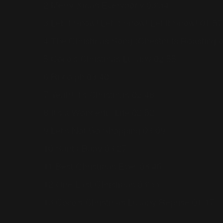
2 Merry Xmas Everybody 03:34
3 Let It Snow! Let It Snow! Let It Snow! 01:57
4 The Christmas Song (Chestnuts Roasting o
5 Coco's Christmas Lullaby 02:55
6 Rudolph 03:40
7 Yeah! It's Christmas 02:48
8 It's a Wonderful Life 02:52
9 Let's Not Go Shopping 03:09
10 Santa Baby 03:27
11 Best Christmas Ever 03:46
12 One Last Christmas 03:33
13 Coco's Christmas Lullaby Reprise 01:17