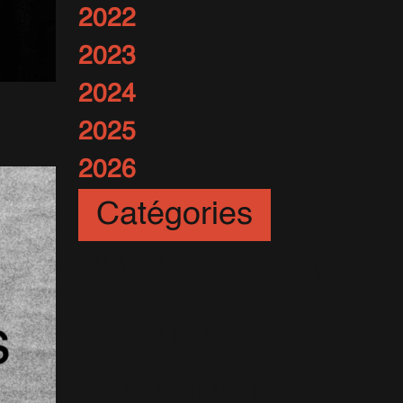
2022
2023
2024
2025
2026
Catégories
Art
(12)
Artistes
(56)
Awards
(20)
Better Man
(64)