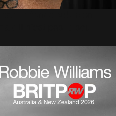
 par un fonds public en
s il n’est pas le seul