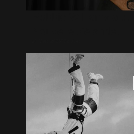
Robbie Williams aidé
Nouvelle-Zélande… mai
20 Mars 2026
772 Vues