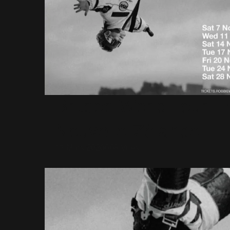
Britpop World Tour : l
Nouvelle-Zélande
17 Mars 2026
668 Vues