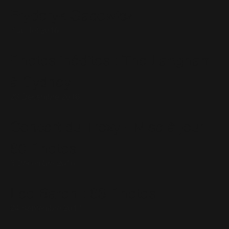
Fryderyk Gabowicz
7 Juillet 2016
Photos inédites : The Langham
à Sydney
23 Décembre 2016
Concert du Troxy - Mise à jour -
60 Photos
3 Décembre 2016
Leo Baron : 63 Photos
24 Septembre 2017