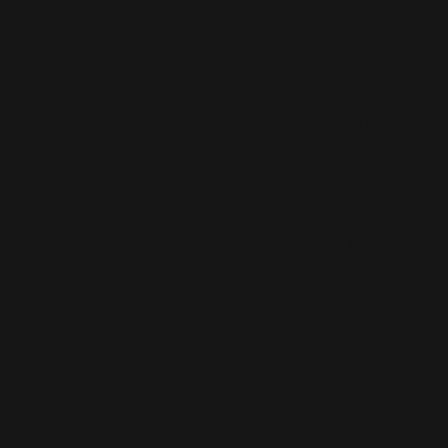
(9)
The
Christma
s
Present
(35)
The
Heavy
Entertai
nment