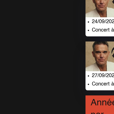
24/09/20
Concert 
27/09/20
Concert à
Anné