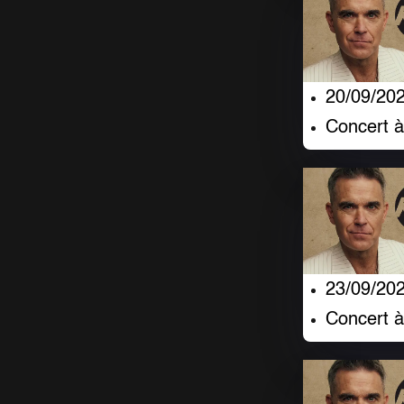
20/09/20
Concert 
23/09/20
Concert 