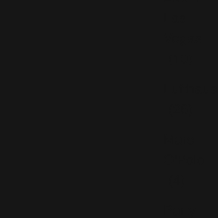
Las
Vegas
(10)
Lufthaus
(26)
Marc
O'Polo
(4)
Party