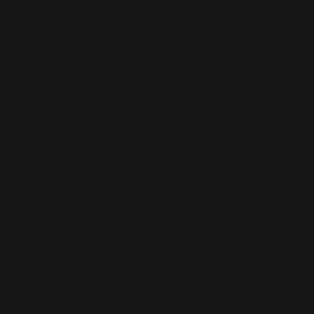
Like A
Russian
(10)
Photos
Blog
(207)
Potins
(40)
Presse