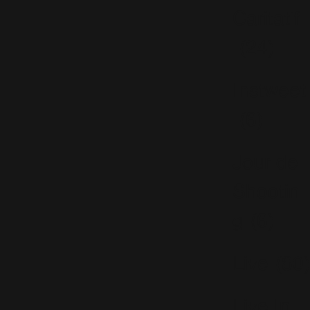
Caritatif
(24)
Instweet
(6)
Jour de
Shootin
g
(6)
Live
(80)
Live In