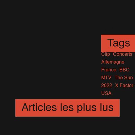
XXV
Tour
(16)
Tags
Clip
Concerts
Allemagne
France
BBC
MTV
The Sun
2022
X Factor
USA
Articles les plus lus
1997 - 17 Avril - Londres -