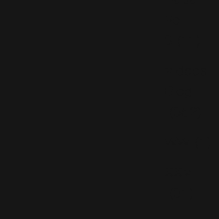
Radar
Vol.
3
(11)
Videos
Blog
(352)
WW
(1)
XXV
(31)