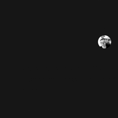
Stok
fum
Sé
Selon le journal
Courrier Int
Robbie serait connue pour êt
fumeurs...
Voici leur article :