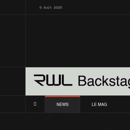
6 Août 2026
NEWS
LE MAG
Accueil
News
Archives
Potins
Stoke-on-Tr
News
Ar