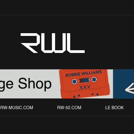
RWL
RW-MUSIC.COM
RW-50.COM
LE BOOK
ent, le paradis des fumeurs
chives
Potins