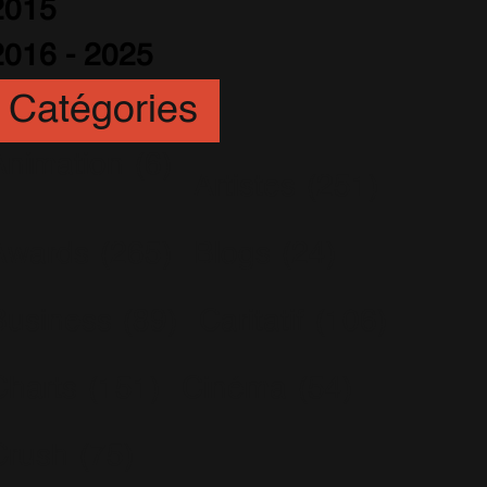
2015
2016 - 2025
Catégories
Animation
(6)
Artistes
(251)
Awards
(265)
Blogs
(24)
Business
(89)
Caritatif
(106)
Charts
(151)
Cinéma
(54)
Crush
(75)