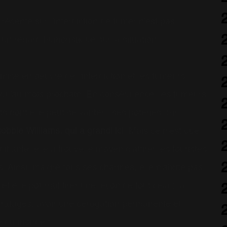
n récente sur l'interdiction de fumer n'est pas
 un regard humoristique sur la situation.
mise en oeuvre de l'interdiction et les fumeurs
jusqu'au mois prochain. En conséquence, les fumeurs
ts dont elle peut se vanter : ses poteries, Sir
obbie Williams, qui a grandi ici
. Mais ce n'est que
ante, elle a trouvé le moyen d'attirer les touristes
. Ainsi, malgré tous ses charmes, elle n'abrite pas
 elle pourrait tirer une leçon de tout cela : la
 ratages, avoir une dérogation permanente et
ne du monde."