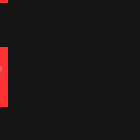
Robbie aurait-il volé la
maison d'Elton John?
30 Octobre 2015
S
Fête des mères : la mère
de Robbie Williams se
confie!
31 Mai 2015