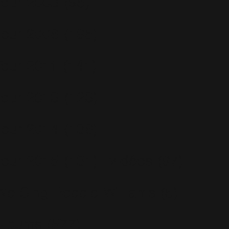
Tour 2003
(96)
Tour 2006
(195)
Tour 2011
(141)
Tour 2013
(123)
Tour 2014
(136)
Tour 2015
(131)
Vidéos
(97)
We Sing Robbie Williams
(5)
Albums
(577)