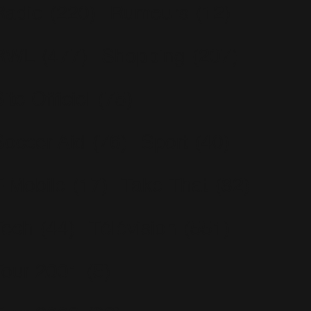
Radio
(220)
Rumeurs
(12)
RWL
(477)
Shopping
(207)
ite Officiel
(75)
Soccer Aid
(76)
Sport
(40)
T-Mobile
(17)
Take That
(82)
Tech
(44)
Télévision
(551)
Tour 2001
(5)