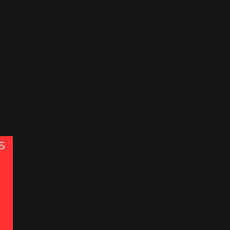
Les Clefs de Stoke : les
photos!
3 Juillet 2014
Robbie a reçu les clefs de
Stoke!
2 Juillet 2014
Breaking News : Robbie
s'est rasé les cheveux!
18 Décembre 2015