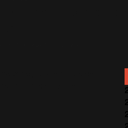
e-on-Trent, le paradis de
eurs
13 Juillet 2007
Potins
1213 Vues
bastien
ernational
, la ville natale de
re un paradis pour les