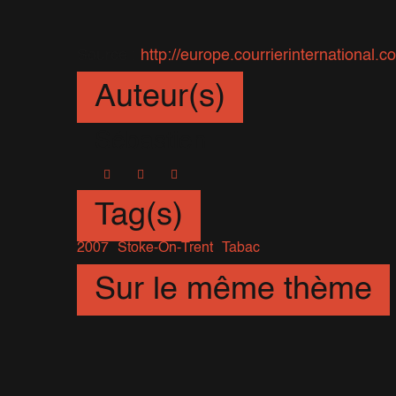
Source :
http://europe.courrierinternational.c
Auteur(s)
Sébastien
Tag(s)
2007
Stoke-On-Trent
Tabac
Sur le même thème