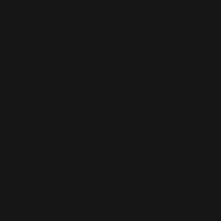
Espace et Aliens
(12)
Famille
(30)
Farrell
(67)
Live
(263)
Live 8
(29)
Mode
(7)
Musique
(110)
Ouch!
(43)
Photos
(297)
Planning
(32)
Potins
(227)
Presse
(272)
Promo
(26)