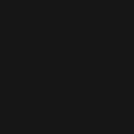
Il existe un lieu en Angleterre où la législatio
appliquée : Stoke-on-Trent. Le quotidien jette
"Le conseil municipal a complètement raté la 
peuvent continuer à tirer sur leur cigarette 
affluent vers la ville. Stoke a beaucoup d'atou
Stanley Matthews, Arnold Bennett et même
R
maintenant que, grâce à son incompétence édifi
- au moins pour les trois prochaines semaines
une des sept nouvelles Merveilles du monde, et
municipalité devrait commettre davantage de
devenir le premier parc à thème de la nicoti