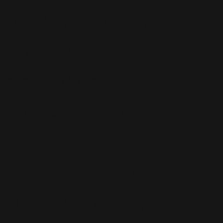
Famille
(30)
Farrell
(67)
Live
(263)
Live 8
(29)
Mode
(7)
Musique
(110)
Ouch!
(43)
Photos
(297)
Planning
(32)
Potins
(227)
Presse
(272)
Promo
(26)
Radio
(220)
Rumeurs
(12)