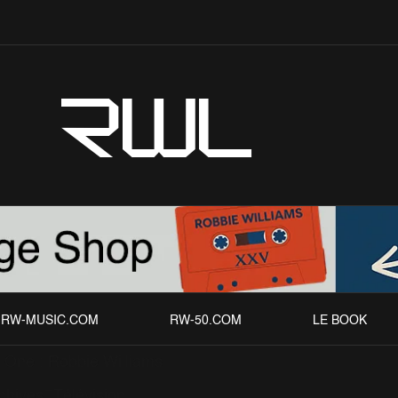
RWL
RW-MUSIC.COM
RW-50.COM
LE BOOK
One : Robbie Williams
chives
Télévision