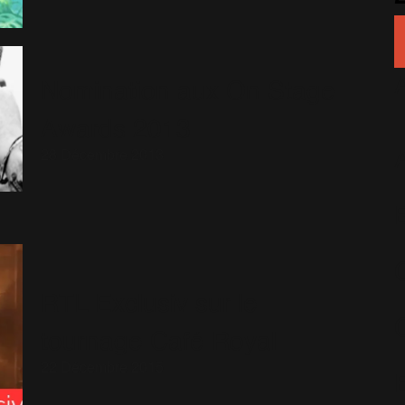
Nomination aux On Stage
Awards 2013
28 Décembre 2013
RTL Exclusiv sur le
tournage Café Royal
22 Décembre 2015