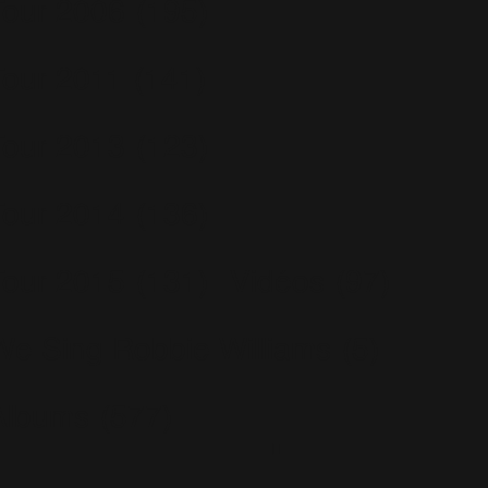
Tour 2006
(195)
Tour 2011
(141)
Tour 2013
(123)
Tour 2014
(136)
Tour 2015
(131)
Vidéos
(97)
We Sing Robbie Williams
(5)
Albums
(577)
Escapology
(77)
Greatest Hits
(29)