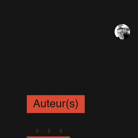
Num
Sé
Une interview inédite de Rob
Allemande ZDF, le 7 Octobre
"Number One".
Auteur(s)
Sébastien