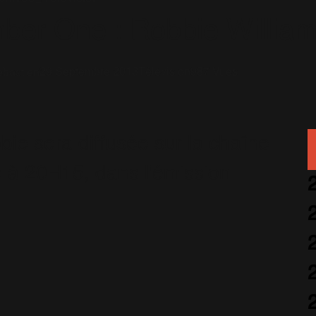
ber One : Robbie Willia
29 Septembre 2013
Télévision
987 Vues
bastien
bie sera diffusée sur la chaîne
 à 20H15, dans l'émission