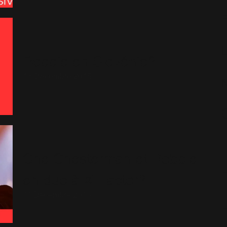
Robbie en Slovénie?
13 Décembre 2015
Che Chesterman et Robbie
en duo à X-Factor?
11 Décembre 2015