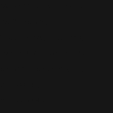
RWL
(477)
Shopping
(207)
ite Officiel
(75)
Soccer Aid
(76)
Sport
(40)
T-Mobile
(17)
Take That
(82)
Tech
(44)
Télévision
(551)
Tour 2001
(5)
Tour 2003
(96)