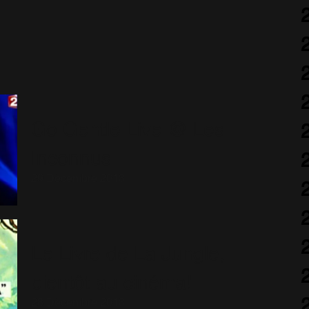
Go Gentle Live @ Les
Inconnus
29 Décembre 2013
Le Livre de La Jungle,
bientôt au cinéma!
28 Décembre 2013