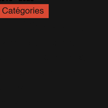
Catégories
Animation
(6)
Artistes
(251)
Awards
(265)
Blogs
(24)
Business
(89)
Caritatif
(106)
Charts
(151)
Cinéma
(54)
Crush
(75)
Espace et Aliens
(12)