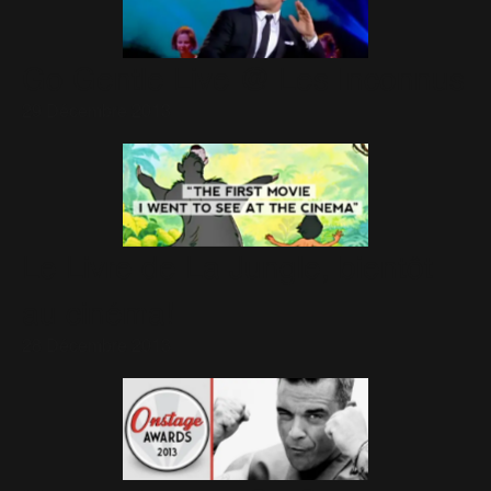
Go Gentle Live @ Les Inconnus
29 Décembre 2013
Le Livre de La Jungle, bientôt
au cinéma!
28 Décembre 2013