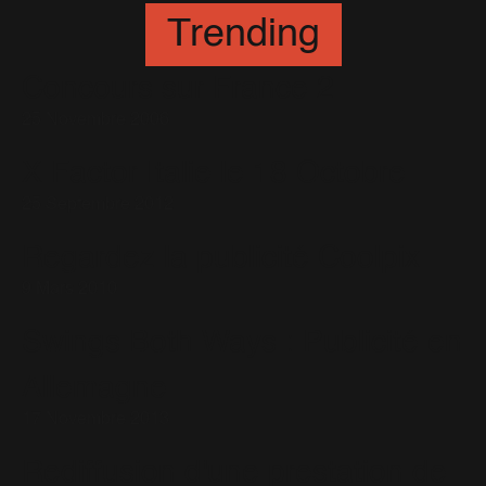
Trending
Concours sur France 2
25 Novembre 2006
X Factor Italie le 18 Octobre
25 Septembre 2012
Regardez la publicité Coolpix
9 Mars 2010
Swings Both Ways : Publicité en
Allemagne
17 Novembre 2013
Rediffusion d'une prestation de