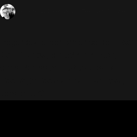
22 Décembre 2013
Télévision
1137 Vues
Sébastien
Regardez la performance de
Puttin'
On The Ritz
, diffusée hier soir,
dans l'émission
Strictly Come
Dancing
(
Danse Avec Les Stars
,
version UK).