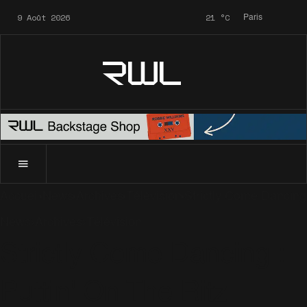
9 Août 2026
21
°C
Paris
RWL
Accueil
News
Archives
Télévision
Strictly Come Dancing 
News
Archives
Télévision
Strictly Come Dancing :
Puttin' On The Ritz