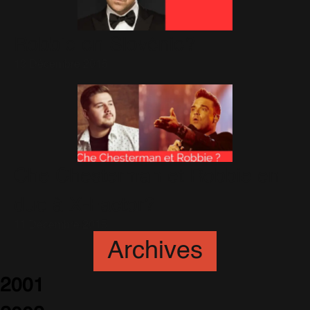
Robbie en Slovénie?
13 Décembre 2015
Che Chesterman et Robbie en
duo à X-Factor?
11 Décembre 2015
Archives
2001