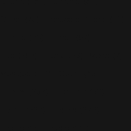
Charts
(151)
Cinéma
(54)
Crush
(75)
Espace et Aliens
(12)
Famille
(30)
Farrell
(67)
Live
(263)
Live 8
(29)
Mode
(7)
Musique
(110)
Ouch!
(43)
Photos
(297)
Planning
(32)
Potins
(227)
Presse
(272)
Promo
(26)
Radio
(220)