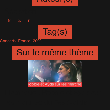
Sébastien
Tag(s)
Concerts
France
2003
Sur le même thème
Historique : Robbie et Ayda sur
les marches du Festival de