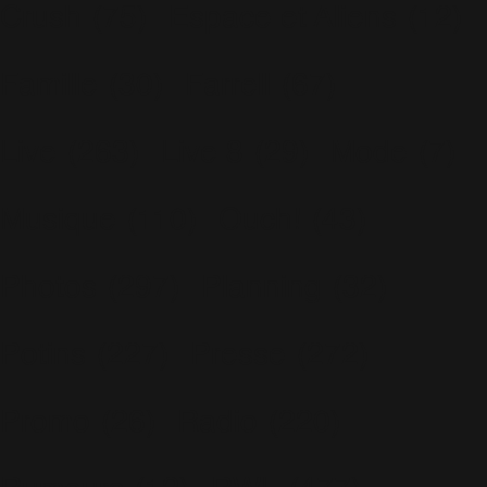
Crush
(75)
Espace et Aliens
(12)
Famille
(30)
Farrell
(67)
Live
(263)
Live 8
(29)
Mode
(7)
Musique
(110)
Ouch!
(43)
Photos
(297)
Planning
(32)
Potins
(227)
Presse
(272)
Promo
(26)
Radio
(220)