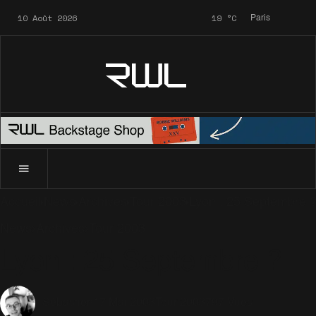
10 Août 2026
19
°C
Paris
RWL
Accueil
News
Archives
Tour 2003
Lyon : 25 Septembre 
News
Archives
Tour 2003
Lyon : 25 Septembre ?
17 Mai 2003
Tour 2003
797 Vues
Sébastien