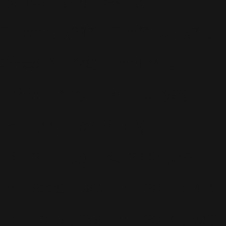
Rumeurs
(12)
RWL
(477)
Shopping
(207)
Site Officiel
(75)
Soccer Aid
(76)
Sport
(40)
T-Mobile
(17)
Take That
(82)
Tech
(44)
Télévision
(551)
Tour 2001
(5)
Tour 2003
(96)
Tour 2006
(195)
Tour 2011
(141)
Tour 2013
(123)
Tour 2014
(136)