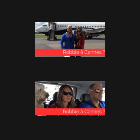
Cannes!
17 Mai 2015
Robbie à Cannes (Suite)
16 Mai 2015
Breaking News : Robbie
Williams serait à Cannes?