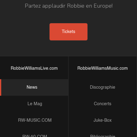
Partez applaudir Robbie en Europe!
Tickets
RobbieWilliamsLive.com
RobbieWilliamsMusic.com
News
Discographie
Le Mag
Concerts
RW-MUSIC.COM
Juke-Box