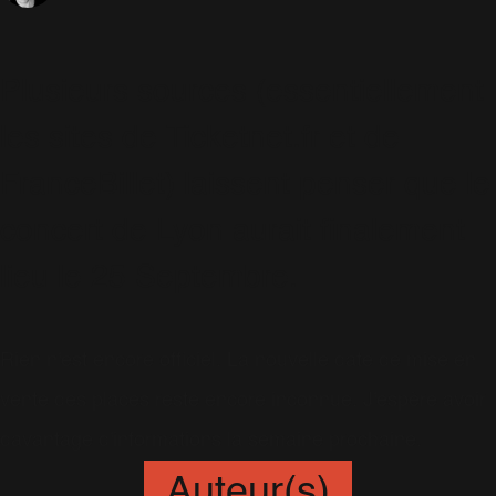
Plusieurs sources (essentiellement
les sites de Ticketnet.fr et de
FranceBillet) laissent penser que le
concert de Lyon aurait finalement
lieu le 25 Septembre.
Rien n'est encore officiel. La nouvelle date de mise en
vente des places reste encore inconnue. J'espère avoir
davantage d'informations la semaine prochaine.
Auteur(s)