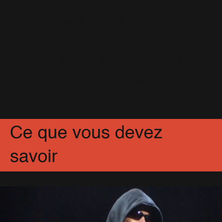
When We Were Young
(6)
You Know Me
(11)
2 concerts à Genève
27 Juin 2003
Weekends Of Mass Distraction
Tour 2003 - 2ème partie
3 Août 2005
Partagez
Facebook
X
Pinterest
Ce que vous devez
savoir