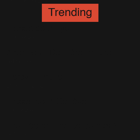
16 Novembre 2002
Trending
Places pour Lyon
17 Juillet 2003
Attention - Dernière minute
16 Mai 2003
Bercy .... suite
21 Octobre 2002
Places pour Genève
1 Juillet 2003
Tournée en France ou pas ?
28 Avril 2003