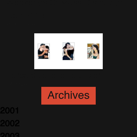
Weekends Of Mass Distraction
Tour 2003
29 Juillet 2005
Parce qu'elle le vaut bien !
5 Août 2003
Archives
2001
2002
2003