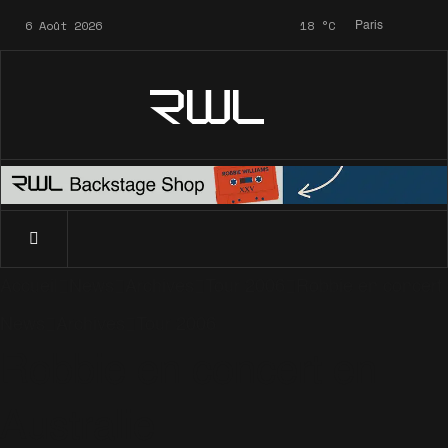
6 Août 2026
18
°C
Paris
RWL
Accueil
News
Archives
Tour 2006
Robbie en concert 
News
Archives
Tour 2006
Robbie en concert en
Australie