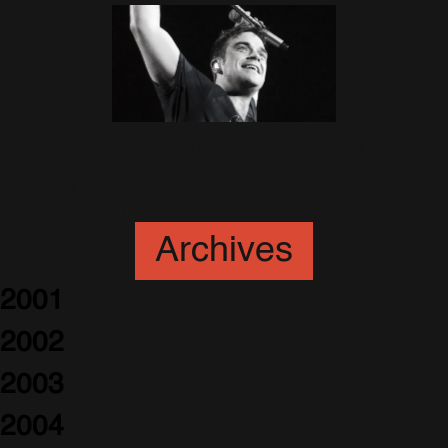
Robbie en concert le 9 Juin à
Wembley ??
6 Décembre 2006
Archives
2001
2002
2003
2004