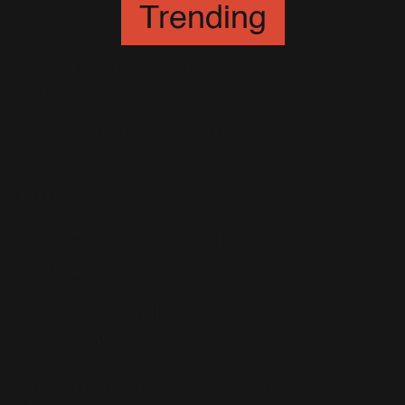
Trending
5 concerts à Wembley
13 Août 2005
Votre Mission : Surprendre
Robbie Williams !
17 Mai 2006
Places Pour PARIS !
17 Mars 2006
Places vendues!
20 Janvier 2006
Informations sur les Prix