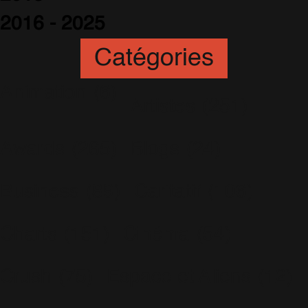
2016 - 2025
Catégories
Animation
(6)
Artistes
(251)
Awards
(265)
Blogs
(24)
Business
(89)
Caritatif
(106)
Charts
(151)
Cinéma
(54)
Crush
(75)
Espace et Aliens
(12)