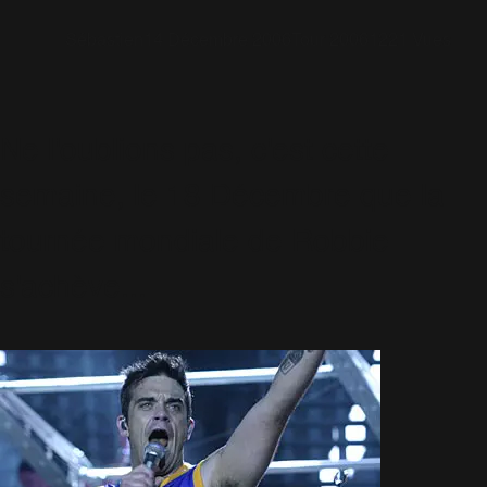
14 Décembre 2006
Tour 2006
1221 Vues
Sébastien
Ne l'oublions pas, c'est cette
semaine, le 18 Décembre que la
tournée mondiale de Robbie
s'achève...