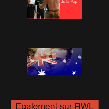
Arrivée de Robbie en Nouvelle-
Zélande
29 Octobre 2015
[Le mois Australien] Kids ! Kylie
et Robbie
25 Octobre 2015
Egalement sur RWL