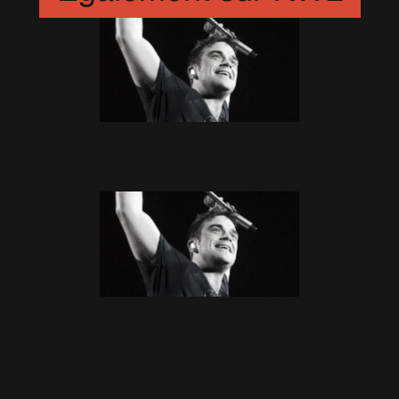
Le Parc des Princes, 1 an déjà !
17 Juin 2007
Il est interdit de fumer sur scène
!
15 Décembre 2006