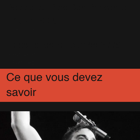
Robbie au Parc Des Princes le
17 Juin 2006
25 Octobre 2005
La setlist de la Tournée 2006 !!
10 Avril 2006
Partagez
Facebook
X
Pinterest
Ce que vous devez
savoir