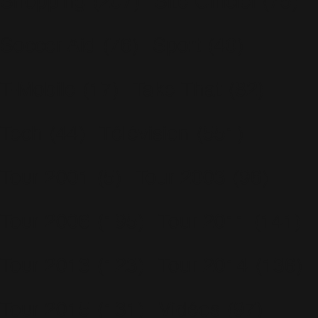
Shopping
(207)
Site Officiel
(75)
Soccer Aid
(76)
Sport
(40)
T-Mobile
(17)
Take That
(82)
Tech
(44)
Télévision
(551)
Tour 2001
(5)
Tour 2003
(96)
Tour 2006
(195)
Tour 2011
(141)
Tour 2013
(123)
Tour 2014
(136)
Tour 2015
(131)
Vidéos
(97)