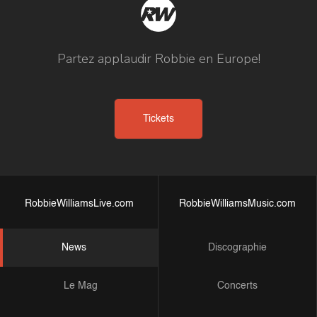
Partez applaudir Robbie en Europe!
Tickets
RobbieWilliamsLive.com
RobbieWilliamsMusic.com
News
Discographie
Le Mag
Concerts