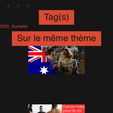
Tag(s)
2006
Australie
Sur le même thème
[Le mois Australien] Robbie et
Nicole Kidman
30 Octobre 2015