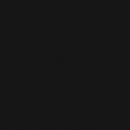
Famille
(30)
Farrell
(67)
Live
(263)
Live 8
(29)
Mode
(7)
Musique
(110)
Ouch!
(43)
Photos
(297)
Planning
(32)
Potins
(227)
Presse
(272)
Promo
(26)
Radio
(220)
Rumeurs
(12)
RWL
(477)