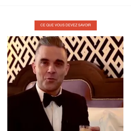
SOMETHIN' STUPID
(13)
SOMETHING BEAUTIFUL
(20)
THE DAYS
(14)
CE QUE VOUS DEVEZ SAVOIR
THE FLOOD
(31)
TRIPPING
(27)
WE ARE THE CHAMPIONS
(7)
WHEN WE WERE YOUNG
(6)
YOU KNOW ME
(11)