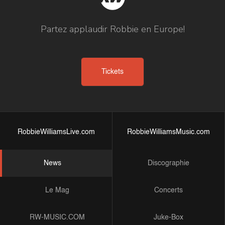
Partez applaudir Robbie en Europe!
Tickets
RobbieWilliamsLive.com
RobbieWilliamsMusic.com
News
Discographie
Le Mag
Concerts
RW-MUSIC.COM
Juke-Box