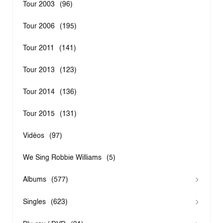
Tour 2003
(96)
Tour 2006
(195)
Tour 2011
(141)
Tour 2013
(123)
Tour 2014
(136)
Tour 2015
(131)
Vidéos
(97)
We Sing Robbie Williams
(5)
Albums
(577)
Singles
(623)
ESCAPOLOGY
(77)
GREATEST HITS
(29)