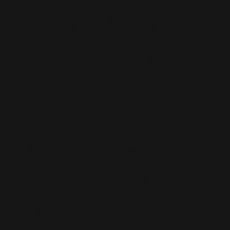
Presse
(50)
Radio
(13)
RWL
(158)
Shopping
(57)
Take That
(17)
Télévision
(64)
Tour 2017
(35)
The Boy In The Dress
(9)
The Christmas Present
(35)
The Heavy Entertainment