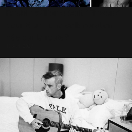
Robbie Williams écrit “Flowers”
pour Blue : une collaboration
née sur la route?
10 Avril 2026