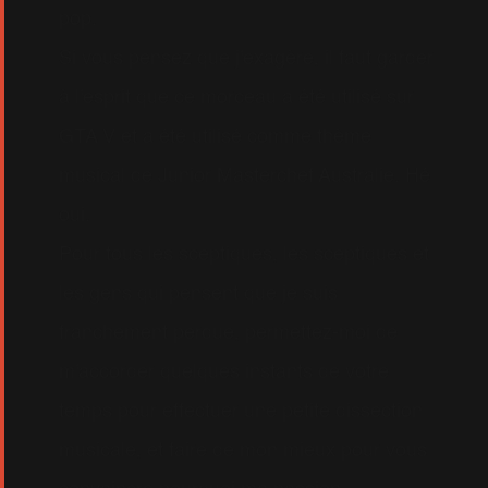
pop.
Si vous pensez que j'exagère, il faut garder
à l'esprit que ce morceau a été utilisé sur
GTA V et a été utilisé comme thème
musical de Junior Masterchef Australie. Hé
oui.
Pour tous les sceptiques, les sceptiques et
les gens qui pensent que je suis
franchement perdue, permettez-moi de
m'accorder quelques instants de votre
temps pour effectuer une petite dissection
musicale, et faire de mon mieux pour vous