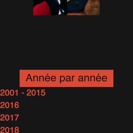
Robbie Williams en duo avec
Reverend and the Makers : le
single “Messed Up” arrive en
avril
21 Mars 2026
Année par année
2001 - 2015
2016
2017
2018