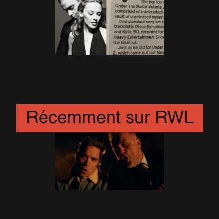
Le duo Kylie Minogue / Robbie
Williams sur UTR 3 ?
4 Juin 2018
Récemment sur RWL
Reverend and The Makers