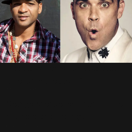
Robbie Williams : un duo avec
un chanteur cubain ?
17 Janvier 2017
George Michael est mort... Et je
n'aime pas du tout ça!
26 Décembre 2016