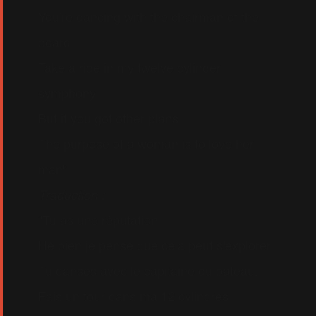
You're dancing with the chairman of the
board
Take a ride in my twelve cylinder
symphony
But if you got other plans
The purpose of a woman is to love her
man"
Traduction :
"Tu as une réputation
Hé bien je pense que cela peut s'explorer
Tu danses avec le capitaine du bateau,
Fais un tour dans ma 12 cylindres