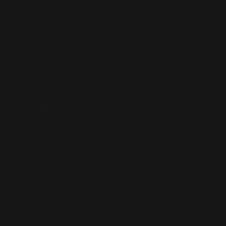
enregistrent un duo : Erotico
Romantico
25 Octobre 2018
Jerry Meehan a fait fabriquer
une guitare customisée RW
1 Septembre 2023
The Days : les démos inédites !
13 Novembre 2022
Prince...
21 Avril 2016
Bromance : Ed Sheeran,