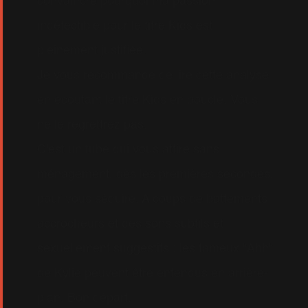
convaincre pourquoi ma passion
indéfectible pour le titre Kids est
pleinement justifiée.
Je vous recommande de lire cette analyse
en écoutant le titre Kids en boucle. Vous
ne le regrettrez pas.
C'est un tube qui vous attire sans
ménagement, dès les premières secondes,
pour vous séduire. A coups de battements
accrocheurs et des sons subtils et
sexuellement suggestifs : les fameux "Ahh"
de Kylie peuvent être entendus en arrière-
plan. Bon départ.