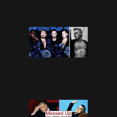
dévoilent “Fucked Up” avec
Robbie Williams
24 Avril 2026
Robbie Williams écrit “Flowers”
pour Blue : une collaboration
née sur la route?
10 Avril 2026