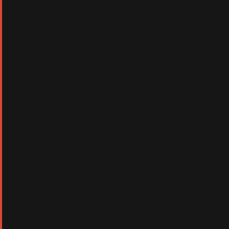
Not some bird that looks like Billy
Connolly."
Traduction :
"Je suis un Sean Connery d'honneur, né
en 74
Il n'y en a qu'un comme moi, et je cherche
la monogamie en série
Et non pas un petit ange qui ressemble à
Billy Connolly"
Quand on pense que Robbie a été
complètement eclipsé par Eminem à
l'époque.
La vidéo de la chanson se termine sur ce