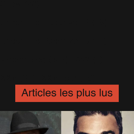
Show
(70)
Under The Radar Vol. 2
(19)
Under The Radar Vol. 3
(11)
Videos Blog
(352)
WW
(1)
XXV
(31)
XXV Tour
(16)
Articles les plus lus