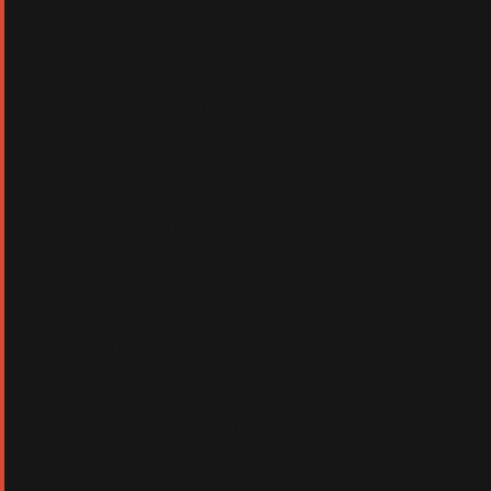
pour nous éloigner de cela.
Une fois passée cette petite erreur, nous
pouvons nous attendre à une autre
répétition du pont et du refrain.
Rapper dans une chanson pop n'a jamais
était facile à faire, et pourtant, Robbie
Williams donne le meilleur de lui-même, et
nous réserve un verset de rap,
parfaitement construit :
"I'm an honorary Sean Connery, born '74
There's only one of me" and "I've been
looking for serial monogamy