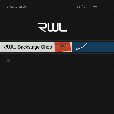
9 Août 2026
23
°C
Paris
RWL
Accueil
News
Artistes
Kids : le meilleur titre pop du 21è
News
Artistes
Kids : le meilleur titre pop
du 21ème siècle!