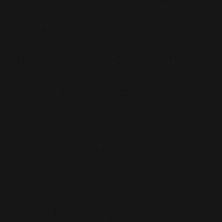
Artistes
(56)
Awards
(20)
Better Man
(64)
Britpop
(35)
Britpop Tour
(16)
Caritatif
(24)
Instweet
(6)
Jour de Shooting
(6)
Live
(80)
Live In Las Vegas
(10)
Lufthaus
(26)
Marc O'Polo
(4)
Party Like A Russian
(10)
Photos Blog
(207)
Potins
(40)