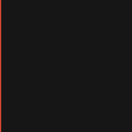
"Vendredi matin, sur mon trajet, ma
mémoire a déclenché le souvenir d'une
chanson pop qui est sortie à la fin du
20ème siècle. C'est une chanson pop que
je considère aujourd'hui comme étant l'une
des meilleures chansons jamais sortie, et
cette chanson, c'est le tube Kids, chanté
par Robbie Williams et Kylie Minogue.
Je ne sais pas ce qui a déclenché le
souvenir d'une chanson dont je n'ai pas
entendu parler depuis 15 ans peut-être.
Peut-être que ce sont les nombreux
enfants que j'ai croisés ce matin-là, sur le