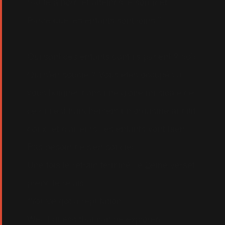
Saute à bord et atteinds le sommet
Parce que les enfants sont loins."
Qui sont ces enfants dont ils parlent ? (lol)
Qui s'en soucie ? Vous êtes occupés à
vous baigner dans une gloire musicale de
ce qui est franchement un orgasme auditif
doux, et d'ailleurs, les enfants vont bien.
Pas besoin de s'en soucier.
Une fois le refrain terminé, le 2ème verset
prend le relais :
"You've got a reputation
Well I guess that can be explored