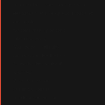
Le pont arrive, et vous savez que vous
êtes dans un refrain épique dont vous allez
vous régaler :
(So come on) jump on board
Take a ride (yeah)
(You'll be doin' it all right)
Jump on board feel the high
'Cause the kids are alright"
Traduction :
"Allez ! Saute à bord
Fais un tour (ouais)
Tu le feras comme il faut