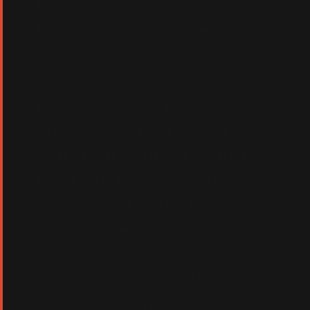
Mais si tu as d'autres plans
Le but d'une femme est d'aimer son
homme.
Maintenant, il faut que je l'avoue : la
chanson a tout de même un défaut à
cause de cette phrase qui est chantée par
Kylie. Kylie ! Une femme a bien plus à faire
que d'aimer seulement son homme ! Qu'en
est-il du ménage, de la cuisson du gâteau,
ou du petit chaton à nourrir, avec qui nous
passons tout notre temps ? Même le
capitaine du bateau ne serait pas suffisant