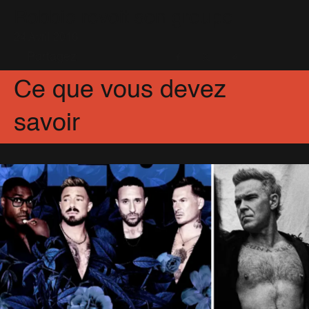
Robbie revoit son groupe
24 Avril 2016
Partagez
Facebook
X
Pinterest
Ce que vous devez
savoir