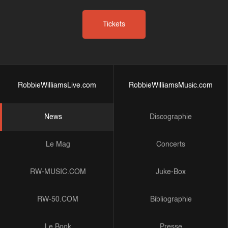
Tickets
RobbieWilliamsLive.com
RobbieWilliamsMusic.com
News
Discographie
Le Mag
Concerts
RW-MUSIC.COM
Juke-Box
RW-50.COM
Bibliographie
Le Book
Presse