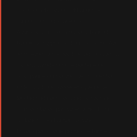
que je qualifierais de cliffhanger de
l'année... et même au-delà.
Assis dans un bain à remous, Kylie et
Robbie se rapprochent l'un de l'autre. Avec
leurs lèvres sur le point de s'embrasser, la
caméra s'arrête sur une bouteille de
champagne qui s'ouvre avec suggestion,
juste avant que Robbie et Kylie ne se
touchent, et nous nous demandons ce
qu'ils ont fait ou pas fait ensuite.. La fin
parfaite d'une chanson parfaite.
Et voilà pourquoi je pense que Kids est