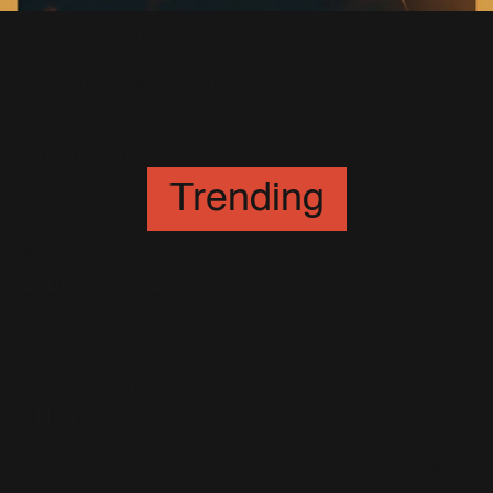
Go Gentle into the Light : le
premier album solo de Guy
Chambers
19 Mars 2019
Trending
Maxi Jazz est décédé
25 Décembre 2022
Une Tahitienne à Paris :
streaming et paroles
6 Mai 2023
Bob Sinclar et Robbie Williams