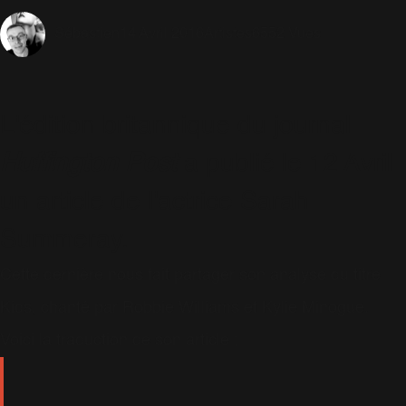
14 Avril 2016
Artistes
6552 Vues
Sébastien
L'édition britannique du journal
Huffington Post
a publié le 12 Avril
un article de l'actrice Sarah
Summeray.
Cette dernière nous fait partager son analyse du titre
Kids, chanté par Robbie Williams et Kylie Minogue.
Voici la traduction de son article :