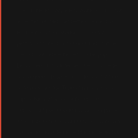
chemin de leur voyage scolaire, qui m'a fait
les éviter; ou bien peut-être que c'est la
femme dans mon wagon, qui portait un
petit short doré, mais quoi qu'il en soit, je
me suis souvenue de cet hymne pop.
Le souvenir fut si intense, que, lorsque je
suis arrivée à mon bureau, je suis tout de
suite allée sur YouTube et j'ai regardé le
clip de Kids 9 fois de suite, en me
demandant pourquoi je n'avais pas passé
les quinze dernières années de ma vie à y
consacrer l'écoute de ce titre de perfection