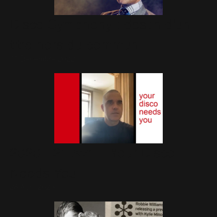
Disco Symphony : destin d'un
titre hors du commun
11 Décembre 2022
2020 - 21 Avril - Your Disco
Needs You
28 Avril 2020