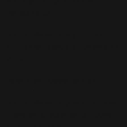
Nouveau concert privé au
Royaume-Uni
22 Août 2016
Robbie Williams signe chez
AEG et se produit à Londres en
2019
30 Novembre 2018
Retour de Robbie demain ?
3 Octobre 2021
Robbie Williams chante « Desire
» lors de la finale de la Coupe