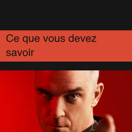
Photos + Setlist
12 Décembre 2016
Partagez
Facebook
X
Pinterest
Ce que vous devez
savoir