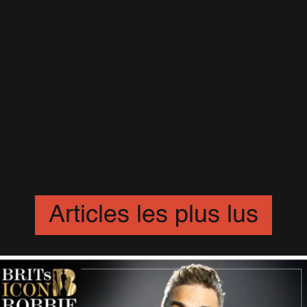
Show
(70)
Under The Radar Vol. 2
(19)
Under The Radar Vol. 3
(11)
Videos Blog
(352)
WW
(1)
XXV
(31)
XXV Tour
(16)
Articles les plus lus