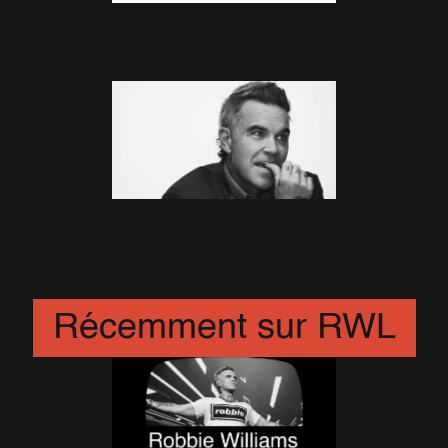
Robbie lance sa 'Rocket'!
15 Mai 2025
Après Amsterdam et Barcelone,
Robbie s'expose à Londres!
8 Mars 2025
Récemment sur RWL