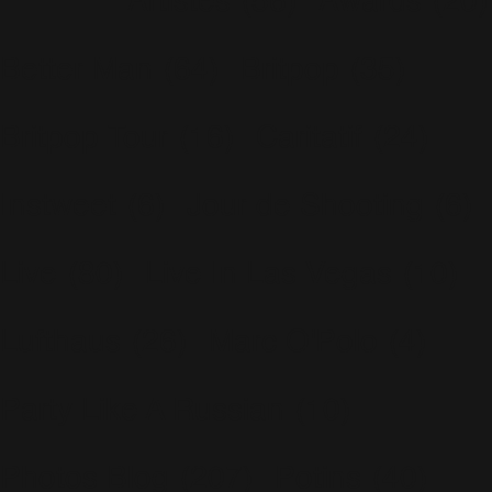
Artistes
(56)
Awards
(20)
Better Man
(64)
Britpop
(35)
Britpop Tour
(16)
Caritatif
(24)
Instweet
(6)
Jour de Shooting
(6)
Live
(80)
Live In Las Vegas
(10)
Lufthaus
(26)
Marc O'Polo
(4)
Party Like A Russian
(10)
Photos Blog
(207)
Potins
(40)