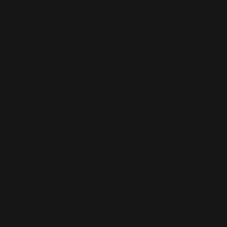
le 20 Octobre. A noter : les personnes ayant déjà pré-
commandé sur PledgeMusic.com, sont
automatiquement enregistrés comme participant au
concours !
Et surtout, l'heureux gagnant remportera LA TOTALE !
En effet, non seulement il gagnera un Meet & Greet
avec Robbie, mais en plus il gagnera toute une série de
cadeaux ! Voici la liste des cadeaux :
- 1 paire de places (donc 2 places) pour assister au
concert.
- 1 Meet & Greet avec Robbie juste avant le show.
- 1 T-Shirt Unisex avec l'artwork de l'album
- 1 set de 8 cartes postales