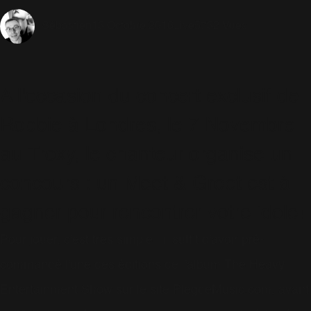
13 Octobre 2016
Live
5732 Vues
Sébastien
A l'occasion du concert exclusif de
Robbie à Londres, le 7 Novembre
au Troxy, le chanteur organise un
concours : un Meet & Greet est à
gagner pour rencontrer votre idole!
Pour jouer, c'est très simple : il suffit d'avoir pré-
commandé l'une des éditions de l'album The Heavy
Entertainment Show sur le site PlegdeMusic.com, avant