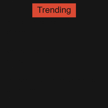
24 Septembre 2022
Trending
Munich : le concert de la
démesure
3 Août 2022
Nouveau concert privé en
Autriche!
17 Juin 2016
Homecoming : 22 chansons et
38 photos
5 Juin 2022