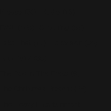
Presse
(50)
Radio
(13)
RWL
(158)
Shopping
(57)
Take That
(17)
Télévision
(64)
Tour 2017
(35)
The Boy In The Dress
(9)
The Christmas Present
(35)
The Heavy Entertainment