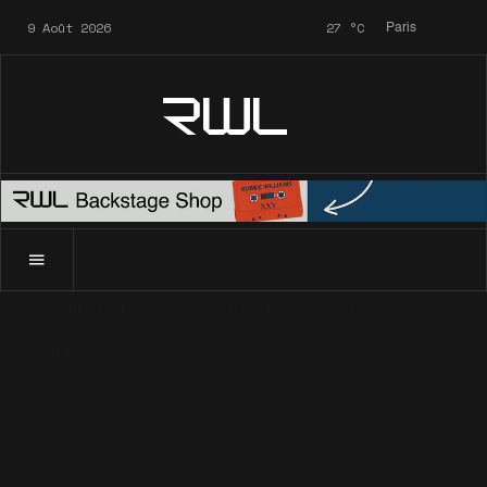
9 Août 2026
27
°C
Paris
RWL
Accueil
News
Live
Rencontrez Robbie à Londres!
News
Live
Rencontrez Robbie à
Londres!