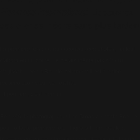
Hommes International
. Découvrez
ces clichés inédits sans plus tarder!
La première fois que j'ai découvert ces photos, j'ai tout
d'abord eu un doute : je n'étais même pas sûr qu'il
s'agissait bien de Robbie, tellement il est à peine
reconnaissable sur ces clichés.
Et pourtant, c'est bien lui!
En 1996, le photographe Julian Broad a shooté Robbie
pour la toute première fois. Il ignorait sans doute à
l'époque, que sa collaboration avec Robbie allait durer