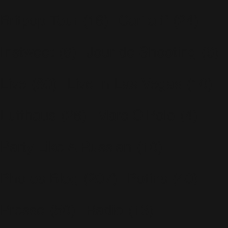
Britpop Tour
(16)
Caritatif
(24)
Instweet
(6)
Jour de Shooting
(6)
Live
(80)
Live In Las Vegas
(10)
Lufthaus
(26)
Marc O'Polo
(4)
Party Like A Russian
(10)
Photos Blog
(207)
Potins
(40)
Presse
(50)
Radio
(13)