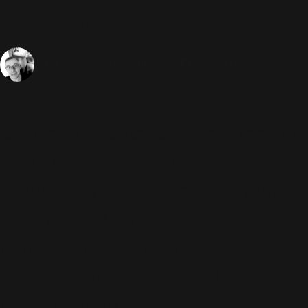
International
6 Septembre 2025
Presse
1915 Vues
Sébastien
C'est sans doute l'un des shootings
les plus rares et peu connus de
Robbie. En 1996, le photographe
Julian Broad a travaillé pour la
toute première fois avec le
chanteur, dans le cadre d'un
shooting pour le magazine
Vogue