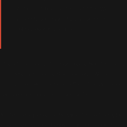
shot in Smithfield meat market (titter) We
all went to see Oasis at Earls Court that
night - a good day all in all !"
("C'était mon premier tournage avec le Robstar - tourné
au marché de viande de Smithfield (rires) Nous
sommes tous allés voir Oasis à Earls Court ce soir-là -
une bonne journée dans l'ensemble !")
A noter que le prénom de Robbie est mal orthographié :
le sommaire parle de "Robby" au lieu de Robbie! Une