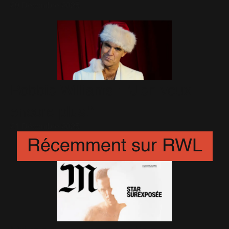
29 Décembre 2025
Robbie Williams : "J'en veux
encore plus!"
21 Décembre 2025
Récemment sur RWL