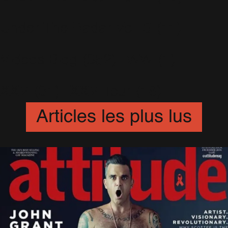
Under The Radar Vol. 3
(11)
Videos Blog
(352)
WW
(1)
XXV
(31)
XXV Tour
(16)
Articles les plus lus