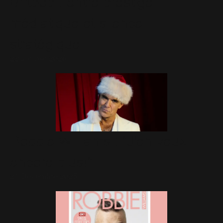
Britpop : entre prestige
médiatique et silence
stratégique.
22 Janvier 2026
Robbie Williams : "J'en veux
encore plus!"
21 Décembre 2025