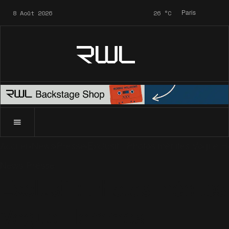
8 Août 2026
26
°C
Paris
RWL
Accueil
News
Presse
Exclusif : Photos inédites Vogue 
News
Presse
Exclusif : Photos inédites
Vogue Hommes