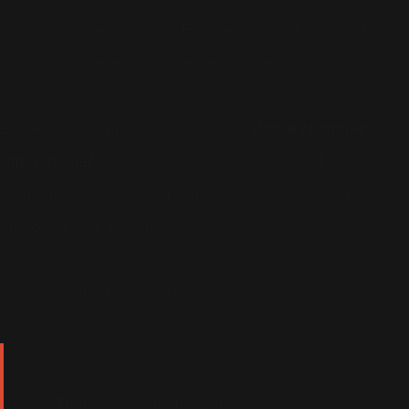
de nombreuses années. Encore aujourd'hui, en 2025,
Julian travaille encore avec le chanteur.
Et c'est via un magazine français,
Vogue Hommes
International
que cet événement au eu lieu. Le célèbre
magazine de mode a en effet publié cette série de
photos en noir et blanc.
De ce shooting, Julian Broad a déclaré :
"That was my first shoot with the Robstar -