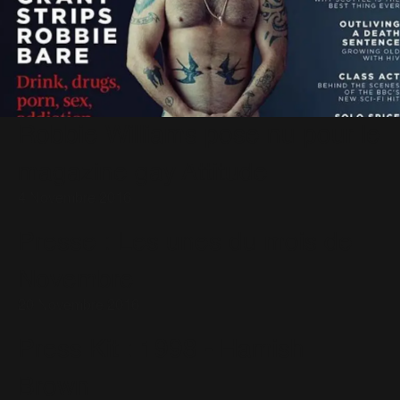
Robbie Williams pose nu pour le
magazine gay Attitude
4 Novembre 2016
Presse : Les unes du mois de
Novembre
20 Novembre 2016
Press Kit : 1998 - Hamish
Brown