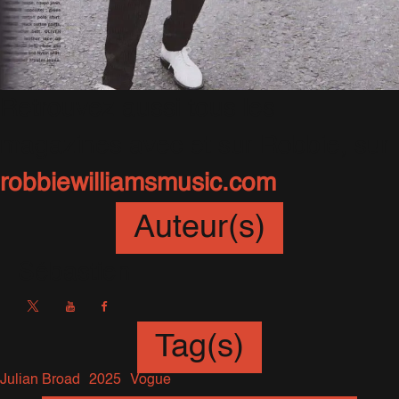
Retrouvez aussi tous les
magazines avec et sur Robbie, sur
robbiewilliamsmusic.com
Auteur(s)
Sébastien
Tag(s)
Julian Broad
2025
Vogue