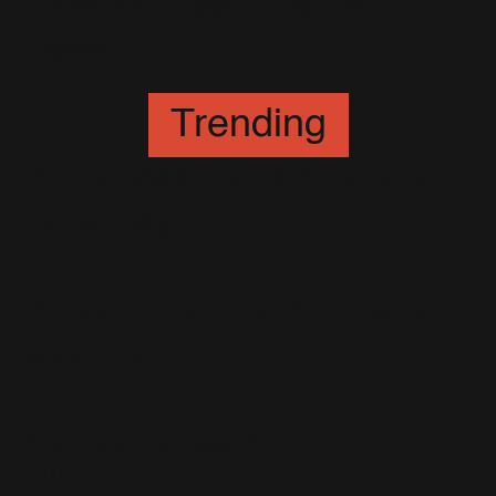
Press Kit : 1998 - Hamish
Brown
11 Mai 2016
Trending
Robbie Williams : il devient un
"Better Man"
8 Juin 2020
Presse : Les unes du mois de
Novembre
20 Novembre 2016
A la une de Mayhem
22 Mars 2017