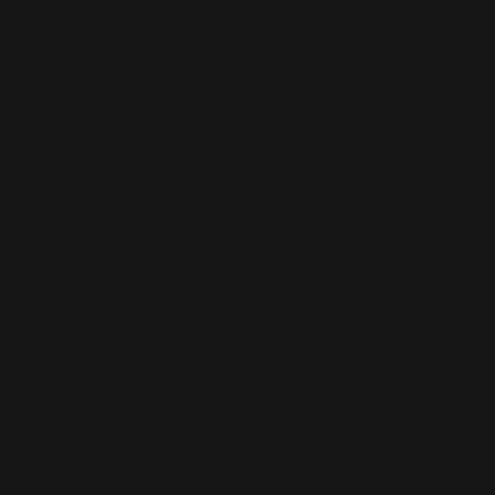
RWL
(158)
Shopping
(57)
Take That
(17)
Télévision
(64)
Tour 2017
(35)
The Boy In The Dress
(9)
The Christmas Present
(35)
The Heavy Entertainment
Show
(70)
Under The Radar Vol. 2
(19)