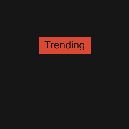
25 ans d'hystéries Historiques :
2005 / 2012
4 Septembre 2022
Trending
Ecoutez Lost, le nouveau single
de Robbie
5 Août 2022
Exclusivité Amazon France
12 Juin 2022
XXV : Confusion sur les CDs
8 Juin 2022