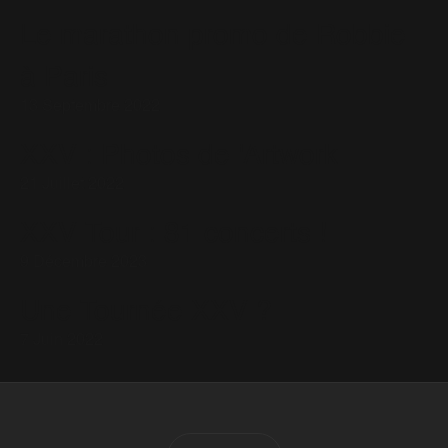
Le marathon promo de Robbie
à Paris
13 Septembre 2022
XXV : Photos de 'Artwork
21 Juillet 2022
XXV Tour : 81 concerts !
9 Décembre 2023
Une Tournée XXV ?
7 Juin 2022