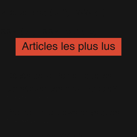
Videos Blog
(352)
WW
(1)
XXV
(31)
XXV Tour
(16)
Articles les plus lus
Décès de la Reine : quelles
conséquences pour Robbie?
10 Septembre 2022
Promo : Interviews physiques
15 Septembre 2022
Une Tournée XXV ?