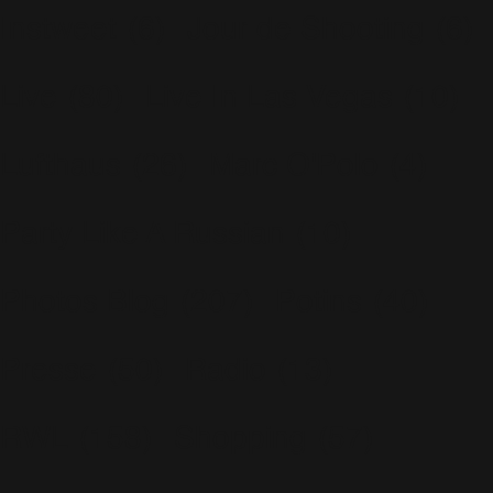
Instweet
(6)
Jour de Shooting
(6)
Live
(80)
Live In Las Vegas
(10)
Lufthaus
(26)
Marc O'Polo
(4)
Party Like A Russian
(10)
Photos Blog
(207)
Potins
(40)
Presse
(50)
Radio
(13)
RWL
(158)
Shopping
(57)