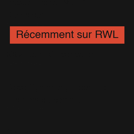
Recap : Better Man à
Düsseldorf
22 Décembre 2024
Récemment sur RWL
XXV Tour : 81 concerts !
9 Décembre 2023
Disco Symphony : destin d'un
titre hors du commun
11 Décembre 2022
Concert à Hambourg : Le