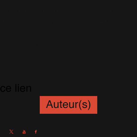
Robbie est arrivé hier Lundi à Hambourg, où il a
effectué une séance photos là où le concert aura lieu.
Le rendez-vous est donc pris :
Ce soir, 15 Novembre à
19H55 (Heure de Paris) sur
ce lien
.
Auteur(s)
Sébastien