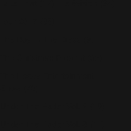
Take That
(17)
Télévision
(64)
Tour 2017
(35)
The Boy In The Dress
(9)
The Christmas Present
(35)
The Heavy Entertainment
Show
(70)
Under The Radar Vol. 2
(19)
Under The Radar Vol. 3
(11)