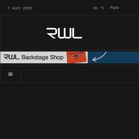
7 Août 2026
20
°C
Paris
RWL
Accueil
News
XXV
Concert en direct ce soir à 19H55
News
XXV
Concert en direct ce soir
à 19H55