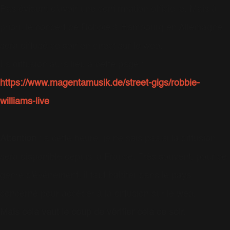
Pas évident d'avoir une confirmation officielle. Mais à
priori, le concert de Robbie à Hambourg en Allemagne,
sera diffusé ce soir en direct sur le web.
La diffusion aura lieu à cette page :
https://www.magentamusik.de/street-gigs/robbie-
williams-live
Attention
: à cette heure, je ne sais pas si la diffusion
sera disponible depuis la France. Très souvent, pour ce
genre d'événement, il faut habiter dans le pays
concerné pour accéder à la diffusion sur le web.
Mais cela vaut le coup de vérifier cela ce soir.