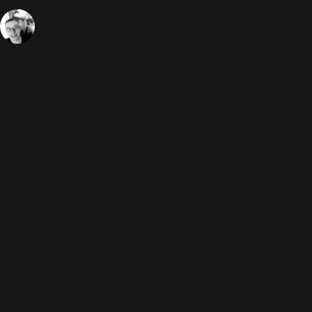
15 Novembre 2022
XXV
1559 Vues
Sébastien
Dernière minute : le concert
d'Hambourg sera diffusé ce soir en
direct sur le web à 19H55. Robbie
chantera accompagné d'un
orchestre de 80 personnes, en
partenariat avec Deutsche Telekom
sur MagentaTV.