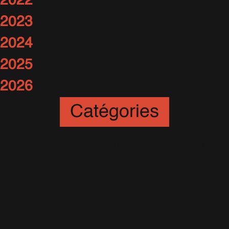
2022
2023
2024
2025
2026
Catégories
Art
(12)
Artistes
(56)
Awards
(20)
Better Man
(64)
Britpop
(35)
Britpop Tour
(16)
Caritatif
(24)